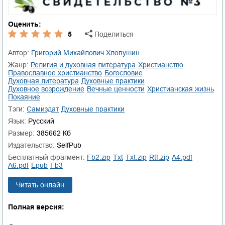
Оценить:
5
Поделиться
Автор:
Григорий Михайлович Хлопушин
Жанр:
религия и духовная литература
христианство
православное христианство
богословие
духовная литература
духовные практики
духовное возрождение
вечные ценности
христианская жизнь
покаяние
Тэги:
Самиздат
духовные практики
Язык:
Русский
Размер:
385662 Кб
Издательство:
SelfPub
Бесплатный фрагмент:
fb2.zip
txt
txt.zip
rtf.zip
a4.pdf
a6.pdf
epub
fb3
Читать онлайн
Полная версия: