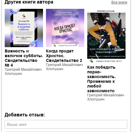
Другие книги автора
Все книги
Важность и
Когда придет
величие субботы.
Христос.
Свидетельство
Свидетельство 2
№ 4
Григорий Михайлович
Как победить
К
Хлопушин
.
Григорий Михайлович
порно-
п
Хлопушин
зависимость.
з
Применимо к
П
любой
л
зависимости
з
ч
Григорий Михайлович
Г
Хлопушин
Х
Добавить отзыв: