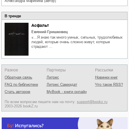
Александра
Маринина
(автор)
В тренде
Асфальт
Евгений Гришковец
«…Я знаю так много умных, сильных, трудолюбивых
людей, которые очень сложно живут, которые
страдают …
Разное
Партнеры
Рассылки
Обратная связь
Литрес
Новинки книг
FAQ по библиотеке
Литрес Самиздат
Что такое RSS?
Стать автором
MyBook - книги онлайн
По всем вопросам пишите нам на почту:
support@bookz.ru
2003-2026 bookZ.ru