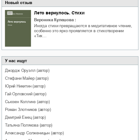
Новый отзыв
Лето вернулось. Стихи
Вероника Кулешова
:
Иногда стихи превращаются в медитативное чтение,
особенно это ярко проявляется в стихотворении
«Тих…
У нас ищут
Джордж
Оруэлл
(автор)
Стефани
Майер
(автор)
Юрий
Никитин
(автор)
Гай
Орловский
(автор)
Сьюзен
Коллинз
(автор)
Роман
Злотников
(автор)
Дмитрий
Емец
(автор)
Татьяна
Полякова
(автор)
Александр
Солженицын
(автор)