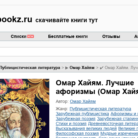
ookz.ru
скачивайте книги тут
Списки
Бесплатные книги
Отзывы
А
публицистическая литература
▶
Омар Хайям
✔️
Омар Хайям. Лу
Омар Хайям. Лучшие
афоризмы (Омар Хай
Автор:
Омар Хайям
Жанр:
публицистическая литература
зарубежная публицистика
афоризмы и
зарубежная поэзия
зарубежная старин
стихи и поэзия
древневосточная литер
высказывания великих людей
великие 
философская поэзия
мудрые изречени