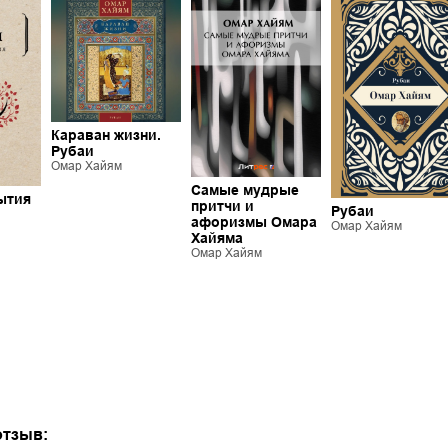
Караван жизни.
Рубаи
Омар Хайям
Самые мудрые
ытия
притчи и
Рубаи
афоризмы Омара
Омар Хайям
Хайяма
Омар Хайям
отзыв: