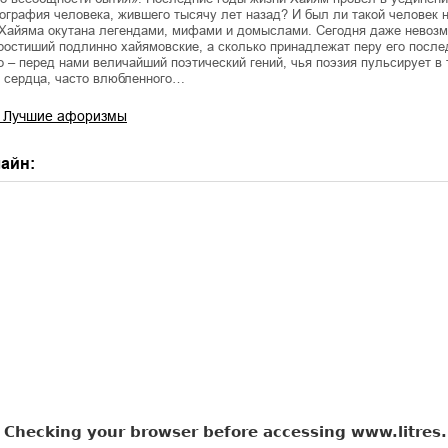
ография человека, жившего тысячу лет назад? И был ли такой человек 
Хайяма окутана легендами, мифами и домыслами. Сегодня даже невозм
ростиший подлинно хайямовские, а сколько принадлежат перу его после
 – перед нами величайший поэтический гений, чья поэзия пульсирует в 
о сердца, часто влюбленного…
 Лучшие афоризмы
айн: