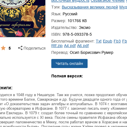
восточная мудрость
серьезное чтение
ля Новоросии:
Забытая земля Новоросии:
ровоградской
о судьбе Кировоградской
Л
Тэги:
высказывания великих людей
му
асти
области
Язык:
Русский
евич Сидоренко
Сергей Николаевич Сидоренко
Размер:
101766 Кб
Издательство:
Эксмо
ISBN:
978-5-093378-5
Бесплатный фрагмент:
txt
epub
fb3
f
rtf.zip
a4.pdf
a6.pdf
5
Поделиться
Перевод:
Осип Борисович Румер
Читать онлайн
Полная версия:
ниги:
дился в 1048 году в Нишапуре. Там же учился, позже продолжил обуче
 того времени Балхе, Самарканде и др. Будучи двадцати одного года о
ат «О доказательствах задач алгебры и аллукабалы». В 1074 г. возглав
ую обсерваторию в Исфахане. В 1077 г. закончил писать книгу «Коммен
иги Евклида». В 1079 г. создал более точный по сравнению с европейск
ально используется с XI века. После смены правителя Исфахана обсер
вершил паломничество в Мекку, после работал врачом в Хорасане и на
о всеобщности бытия». Последние годы жизни Хайям провел в уединени