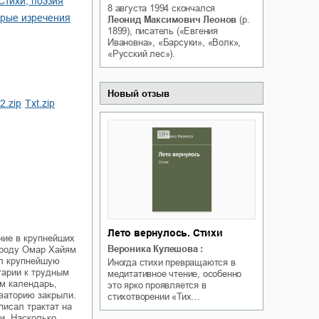
cтихи, поэзия
8 августа 1994
скончался
Белая ворона на факультете
ичный интерес
дрые изречения
Леонид Максимович Леонов
(р.
Теней
1899), писатель («Евгения
Ольга Вечная
Ивановна», «Барсуки», «Волк»,
Оксана Гринберга
«Русский лес»).
Новый отзыв
b2.zip
txt.zip
Лето вернулось. Стихи
ние в крупнейших
Вероника Кулешова
:
т роду Омар Хайям
ил крупнейшую
Иногда стихи превращаются в
тарии к трудным
медитативное чтение, особенно
им календарь,
это ярко проявляется в
ваторию закрыли.
стихотворении «Тих…
писал трактат на
и. Насколько