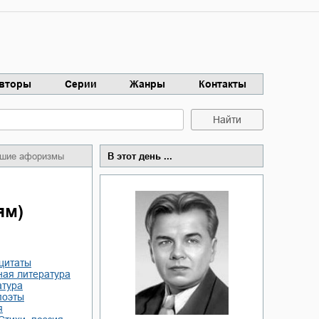
вторы
Серии
Жанры
Контакты
Найти
чшие афоризмы
В этот день ...
ям)
 цитаты
ная литература
атура
поэты
я