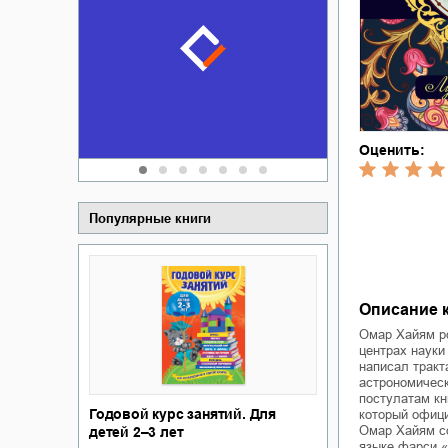
Забытая зем
пускай
о судьбе Ки
обл
а Алюшина
Сергей Никола
Оценить:
Популярные книги
Описание к
Омар Хайям ро
центрах науки
написал тракт
астрономическ
постулатам кн
Годовой курс занятий. Для
который офици
Омар Хайям со
детей 2–3 лет
языке фарси «