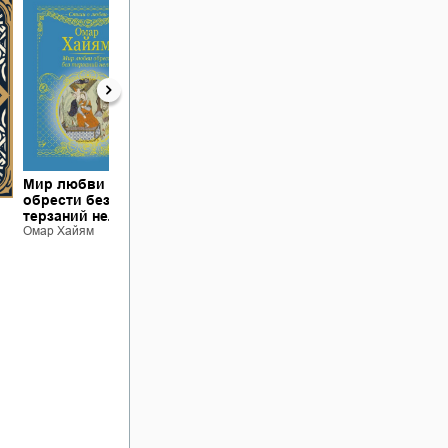
Рубаи: «Дай чашу
мне и слушай…»
Омар Хайям
Мир любви
Мир любви
обрести без
обрести без
терзаний нельзя
терзаний нельзя
Омар Хайям
Омар Хайям