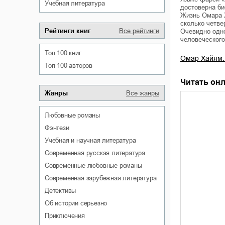
учебная литература
достоверна би
Жизнь Омара 
сколько четве
Рейтинги книг
Все рейтинги
Очевидно одно
человеческог
Топ 100 книг
Омар Хайям.
Топ 100 авторов
Читать онл
Жанры
Все жанры
любовные романы
фэнтези
учебная и научная литература
современная русская литература
современные любовные романы
современная зарубежная литература
детективы
об истории серьезно
приключения