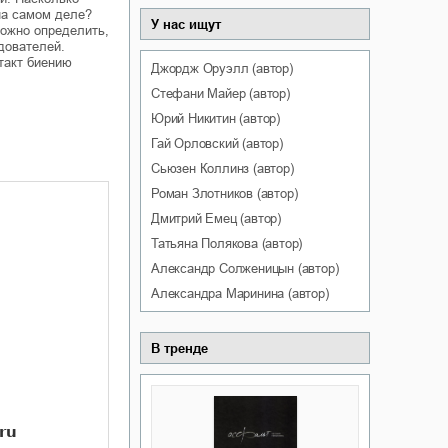
на самом деле?
У нас ищут
ожно определить,
дователей.
такт биению
Джордж
Оруэлл
(автор)
Стефани
Майер
(автор)
Юрий
Никитин
(автор)
Гай
Орловский
(автор)
Сьюзен
Коллинз
(автор)
Роман
Злотников
(автор)
Дмитрий
Емец
(автор)
Татьяна
Полякова
(автор)
Александр
Солженицын
(автор)
Александра
Маринина
(автор)
В тренде