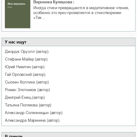
Вероника Кулешова
:
Иногда стихи превращаются в медитативное чтение,
особенно это ярко проявляется в стихотворении
«Тих…
У нас ищут
Джордж
Оруэлл
(автор)
Стефани
Майер
(автор)
Юрий
Никитин
(автор)
Гай
Орловский
(автор)
Сьюзен
Коллинз
(автор)
Роман
Злотников
(автор)
Дмитрий
Емец
(автор)
Татьяна
Полякова
(автор)
Александр
Солженицын
(автор)
Александра
Маринина
(автор)
В тренде