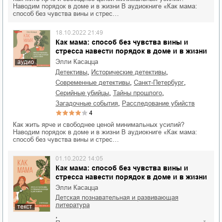
Наводим порядок в доме и в жизни В аудиокниге «Как мама:
способ без чувства вины и стрес…
18.10.2022 21:49
Как мама: способ без чувства вины и
стресса навести порядок в доме и в жизни
Элли Касацца
аудио
,
,
детективы
исторические детективы
,
,
современные детективы
Санкт-Петербург
,
,
серийные убийцы
тайны прошлого
,
загадочные события
расследование убийств
4
Как жить ярче и свободнее ценой минимальных усилий?
Наводим порядок в доме и в жизни В аудиокниге «Как мама:
способ без чувства вины и стрес…
01.10.2022 14:05
Как мама: способ без чувства вины и
стресса навести порядок в доме и в жизни
Элли Касацца
детская познавательная и развивающая
литература
текст
,