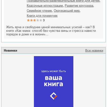
,
познавательно-развлекательные книги для детей
,
,
красочные иллюстрации
развитие кругозора
,
,
семейное чтение
окружающий мир
книги для почемучек
3
Жить ярче и свободнее ценой минимальных усилий – как? В
книге «Как мама: способ без чувства вины и стресса навести
порядок в доме и в жизни»…
Новинки
Все новинки
Забытая земля
Новоросии: о
Руки моей не
судьбе
отпускай
Кировоградской
области
атьяна Александровна
Алюшина
Сергей Николаевич