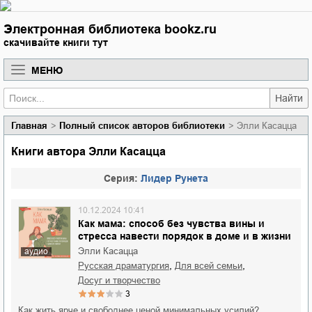
Электронная библиотека bookz.ru
скачивайте книги тут
МЕНЮ
Найти
Главная
Полный список авторов библиотеки
Элли Касацца
Книги автора Элли Касацца
Cерия:
Лидер Рунета
10.12.2024 10:41
Как мама: способ без чувства вины и
стресса навести порядок в доме и в жизни
Элли Касацца
аудио
,
,
русская драматургия
для всей семьи
досуг и творчество
3
Как жить ярче и свободнее ценой минимальных усилий?