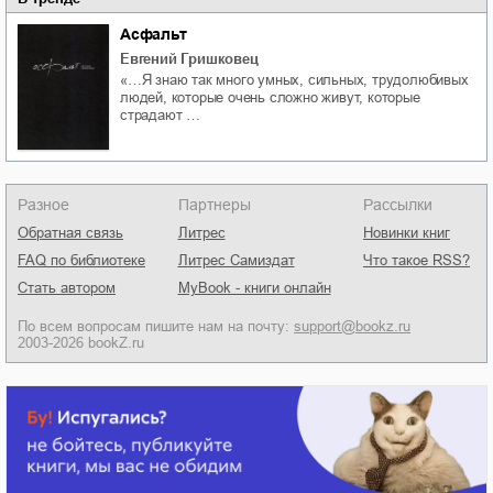
Асфальт
Евгений Гришковец
«…Я знаю так много умных, сильных, трудолюбивых
людей, которые очень сложно живут, которые
страдают …
Разное
Партнеры
Рассылки
Обратная связь
Литрес
Новинки книг
FAQ по библиотеке
Литрес Самиздат
Что такое RSS?
Стать автором
MyBook - книги онлайн
По всем вопросам пишите нам на почту:
support@bookz.ru
2003-2026 bookZ.ru