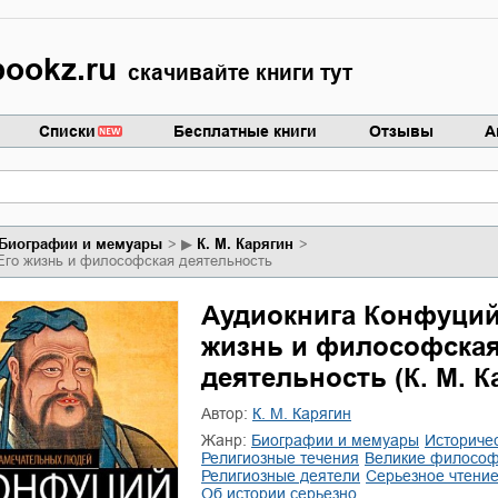
ookz.ru
скачивайте книги тут
Списки
Бесплатные книги
Отзывы
А
биографии и мемуары
▶
К. М. Карягин
Его жизнь и философская деятельность
Аудиокнига Конфуций
жизнь и философска
деятельность (К. М. К
Автор:
К. М. Карягин
Жанр:
биографии и мемуары
историче
религиозные течения
великие филосо
религиозные деятели
серьезное чтени
об истории серьезно