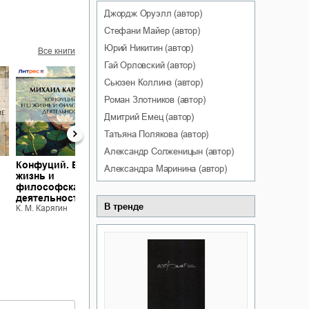
Джордж
Оруэлл
(автор)
Стефани
Майер
(автор)
Юрий
Никитин
(автор)
Все книги
Гай
Орловский
(автор)
Сьюзен
Коллинз
(автор)
Роман
Злотников
(автор)
Дмитрий
Емец
(автор)
Татьяна
Полякова
(автор)
Александр
Солженицын
(автор)
Конфуций. Его
Шакьямуни
Александра
Маринина
(автор)
жизнь и
(Будда). Его
философская
жизнь и
деятельность
религиозное
В тренде
Шакьямуни
К. М. Карягин
учение
(Будда). Его
К. М. Карягин
жизнь и
религиозное
учение
К. М. Карягин