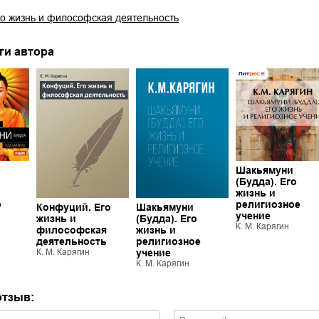
о жизнь и философская деятельность
ги автора
Шакьямуни
(Будда). Его
жизнь и
е
религиозное
Конфуций. Его
Шакьямуни
учение
жизнь и
(Будда). Его
К. М. Карягин
философская
жизнь и
деятельность
религиозное
К. М. Карягин
учение
К. М. Карягин
отзыв: