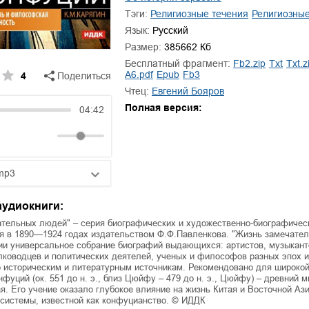
ля Новоросии:
Забытая земля Новоросии:
Тэги:
религиозные течения
религиозны
ровоградской
о судьбе Кировоградской
Л
асти
области
Язык:
Русский
Размер:
385662 Кб
евич Сидоренко
Сергей Николаевич Сидоренко
Бесплатный фрагмент:
fb2.zip
txt
txt.z
a6.pdf
epub
fb3
4
Поделиться
Чтец:
Евгений Бояров
Полная версия:
04:42
mp3
25:10
аудиокниги:
20:50
тельных людей" – серия биографических и художественно-биографическ
я в 1890—1924 годах издательством Ф.Ф.Павленкова. "Жизнь замечате
ии универсальное собрание биографий выдающихся: артистов, музыкант
14:00
лководцев и политических деятелей, ученых и философов разных эпох и
 историческим и литературным источникам. Рекомендовано для широкой
нфуций (ок. 551 до н. э., близ Цюйфу – 479 до н. э., Цюйфу) – древний 
. Его учение оказало глубокое влияние на жизнь Китая и Восточной Ази
системы, известной как конфуцианство. © ИДДК