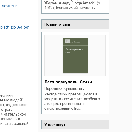
Жоржи Амаду
(Jorge Amado) (р.
Белая ворона на факультете
е деятели
ичный интерес
1912), бразильский писатель.
Теней
Ольга Вечная
Оксана Гринберга
Новый отзыв
ip
rtf.zip
a4.pdf
Лето вернулось. Стихи
Вероника Кулешова
:
Иногда стихи превращаются в
их книг,
медитативное чтение, особенно
льных людей" –
это ярко проявляется в
ов, художников,
стихотворении «Тих…
 стран,
 читательской
мыслитель и
и, став основой
У нас ищут