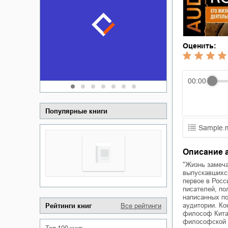
Забытая зем
пускай
о судьбе Ки
обл
а Алюшина
Сергей Никола
Оценить:
00:00
Популярные книги
Sample.
01.mp3
Описание 
02.mp3
"Жизнь замеча
выпускавшихс
первое в Росс
03.mp3
писателей, по
написанных по
аудитории. Ко
Рейтинги книг
Все рейтинги
философ Китая
философской 