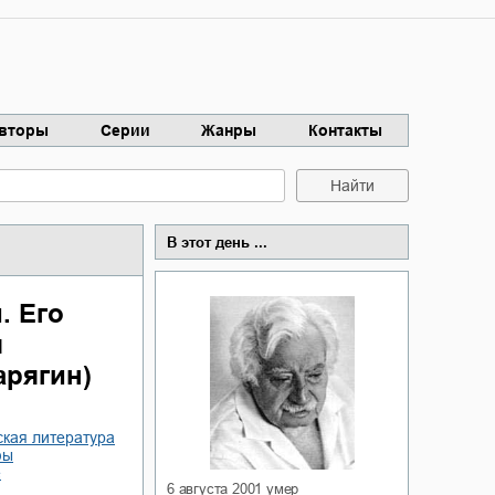
вторы
Серии
Жанры
Контакты
Найти
В этот день ...
. Его
я
арягин)
ская литература
фы
е
6 августа 2001
умер