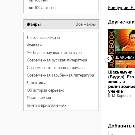
Топ 100 книг
Конфуций. Ег
Топ 100 авторов
Другие кни
Жанры
Все жанры
любовные романы
фэнтези
учебная и научная литература
современная русская литература
современные любовные романы
уни
Конфуций. Его
Шакьямуни
современная зарубежная литература
 Его
жизнь и
(Будда). Его
философская
жизнь и
детективы
зное
деятельность
религиозно
об истории серьезно
Шакьямуни
К. М. Карягин
учение
(Будда). Его
гин
К. М. Карягин
приключения
жизнь и
книги о приключениях
религиозное
учение
К. М. Карягин
Добавить 