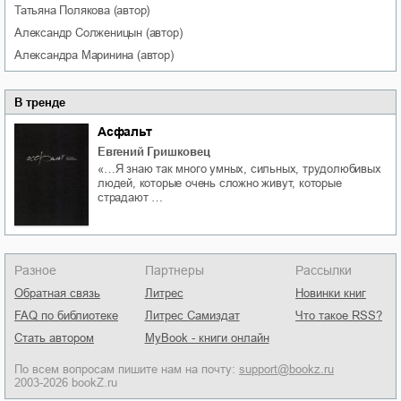
Татьяна
Полякова
(автор)
Александр
Солженицын
(автор)
Александра
Маринина
(автор)
В тренде
Асфальт
Евгений Гришковец
«…Я знаю так много умных, сильных, трудолюбивых
людей, которые очень сложно живут, которые
страдают …
Разное
Партнеры
Рассылки
Обратная связь
Литрес
Новинки книг
FAQ по библиотеке
Литрес Самиздат
Что такое RSS?
Стать автором
MyBook - книги онлайн
По всем вопросам пишите нам на почту:
support@bookz.ru
2003-2026 bookZ.ru