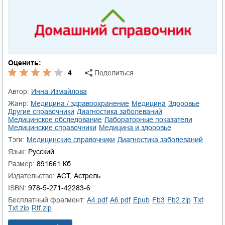
Оценить:
4
Поделиться
Автор:
Инна Измайлова
Жанр:
медицина / здравоохранение
медицина
здоровье
другие справочники
диагностика заболеваний
медицинское обследование
лабораторные показатели
медицинские справочники
медицина и здоровье
Тэги:
медицинские справочники
диагностика заболеваний
Язык:
Русский
Размер:
891661 Кб
Издательство:
ACT, Астрель
ISBN:
978-5-271-42283-6
Бесплатный фрагмент:
a4.pdf
a6.pdf
epub
fb3
fb2.zip
txt
txt.zip
rtf.zip