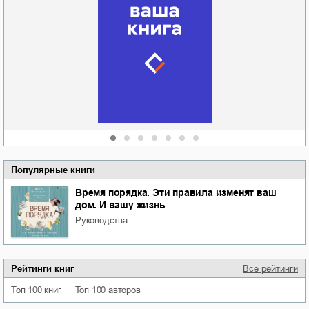
Забытая земля
Новоросии: о
Руки моей не
судьбе
отпускай
Кировоградской
области
атьяна Александровна
Алюшина
Сергей Николаевич
Сидоренко
Популярные книги
Время порядка. Эти правила изменят ваш
дом. И вашу жизнь
руководства
Рейтинги книг
Все рейтинги
Топ 100 книг
Топ 100 авторов