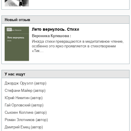
Новый отзыв
Лето вернулось. Стихи
Вероника Кулешова
:
Иногда стихи превращаются в медитативное чтение,
особенно это ярко проявляется в стихотворении
«Тих…
У нас ищут
Джордж
Оруэлл
(автор)
Стефани
Майер
(автор)
Юрий
Никитин
(автор)
Гай
Орловский
(автор)
Сьюзен
Коллинз
(автор)
Роман
Злотников
(автор)
Дмитрий
Емец
(автор)