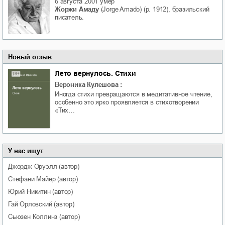
6 августа 2001
умер
Жоржи Амаду
(Jorge Amado) (р. 1912), бразильский
писатель.
Новый отзыв
Лето вернулось. Стихи
Вероника Кулешова
:
Иногда стихи превращаются в медитативное чтение,
особенно это ярко проявляется в стихотворении
«Тих…
У нас ищут
Джордж
Оруэлл
(автор)
Стефани
Майер
(автор)
Юрий
Никитин
(автор)
Гай
Орловский
(автор)
Сьюзен
Коллинз
(автор)