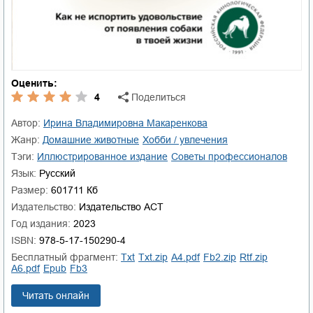
Оценить:
4
Поделиться
Автор:
Ирина Владимировна Макаренкова
Жанр:
домашние животные
хобби / увлечения
Тэги:
иллюстрированное издание
советы профессионалов
Язык:
Русский
Размер:
601711 Кб
Издательство:
Издательство АСТ
Год издания:
2023
ISBN:
978-5-17-150290-4
Бесплатный фрагмент:
txt
txt.zip
a4.pdf
fb2.zip
rtf.zip
a6.pdf
epub
fb3
Читать онлайн