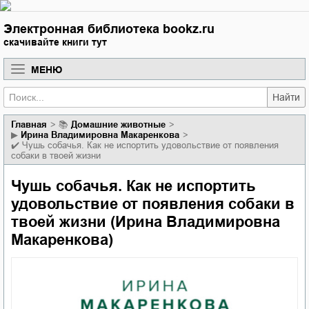
Электронная библиотека bookz.ru
скачивайте книги тут
МЕНЮ
Найти
Главная
📚
домашние животные
▶
Ирина Владимировна Макаренкова
✔️
Чушь собачья. Как не испортить удовольствие от появления
собаки в твоей жизни
Чушь собачья. Как не испортить
удовольствие от появления собаки в
твоей жизни (Ирина Владимировна
Макаренкова)