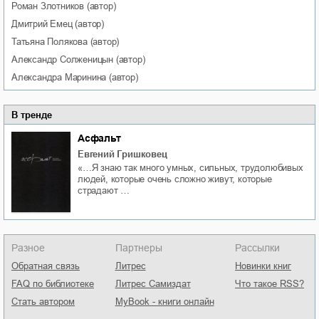
Роман
Злотников
(автор)
Дмитрий
Емец
(автор)
Татьяна
Полякова
(автор)
Александр
Солженицын
(автор)
Александра
Маринина
(автор)
В тренде
Асфальт
Евгений Гришковец
«…Я знаю так много умных, сильных, трудолюбивых
людей, которые очень сложно живут, которые
страдают …
Разное
Партнеры
Рассылки
Обратная связь
Литрес
Новинки книг
FAQ по библиотеке
Литрес Самиздат
Что такое RSS?
Стать автором
MyBook - книги онлайн