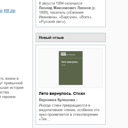
8 августа 1994
скончался
Белая ворона на факультете
ичный интерес
Леонид Максимович Леонов
(р.
Теней
ip
rtf.zip
1899), писатель («Евгения
Ольга Вечная
Ивановна», «Барсуки», «Волк»,
Оксана Гринберга
«Русский лес»).
Новый отзыв
еть жизни в
уг привычной
льная история
вства.
Лето вернулось. Стихи
й героини
Вероника Кулешова
:
Иногда стихи превращаются в
медитативное чтение, особенно это
ярко проявляется в стихотворении
«Тих…