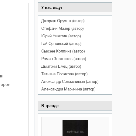
У нас ищут
Джордж
Оруэлл
(автор)
Стефани
Майер
(автор)
Юрий
Никитин
(автор)
Гай
Орловский
(автор)
Сьюзен
Коллинз
(автор)
Роман
Злотников
(автор)
Дмитрий
Емец
(автор)
Татьяна
Полякова
(автор)
Александр
Солженицын
(автор)
Александра
Маринина
(автор)
В тренде