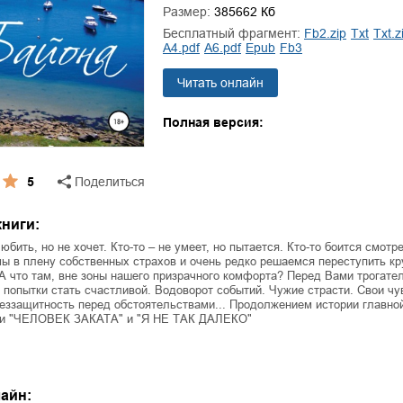
ля Новоросии:
Забытая земля Новоросии:
Размер:
385662 Кб
ровоградской
о судьбе Кировоградской
Л
Бесплатный фрагмент:
fb2.zip
txt
txt.z
асти
области
a4.pdf
a6.pdf
epub
fb3
евич Сидоренко
Сергей Николаевич Сидоренко
Читать онлайн
Полная версия:
5
Поделиться
ниги:
юбить, но не хочет. Кто-то – не умеет, но пытается. Кто-то боится смотр
мы в плену собственных страхов и очень редко решаемся переступить кр
А что там, вне зоны нашего призрачного комфорта? Перед Вами трогате
 попытки стать счастливой. Водоворот событий. Чужие страсти. Свои чу
еззащитность перед обстоятельствами... Продолжением истории главно
ги "ЧЕЛОВЕК ЗАКАТА" и "Я НЕ ТАК ДАЛЕКО"
айн: