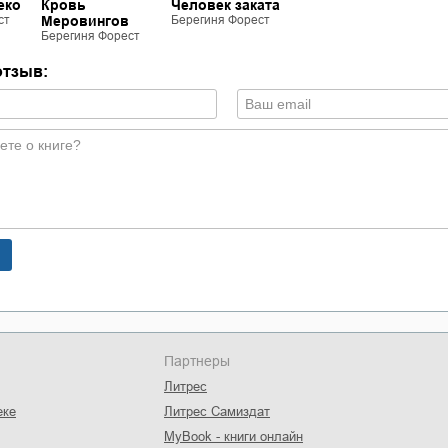
еко
Кровь
Человек заката
ст
Меровингов
Берегиня Форест
Берегиня Форест
отзыв:
Партнеры
Литрес
еке
Литрес Самиздат
MyBook - книги онлайн