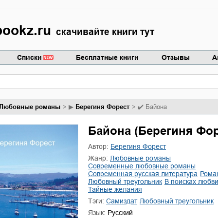
ookz.ru
скачивайте книги тут
Списки
Бесплатные книги
Отзывы
А
любовные романы
▶
Берегиня Форест
✔️
Байона
Байона (Берегиня Фор
Автор:
Берегиня Форест
Жанр:
любовные романы
современные любовные романы
современная русская литература
рома
любовный треугольник
в поисках любв
тайные желания
Тэги:
Самиздат
любовный треугольник
Язык:
Русский