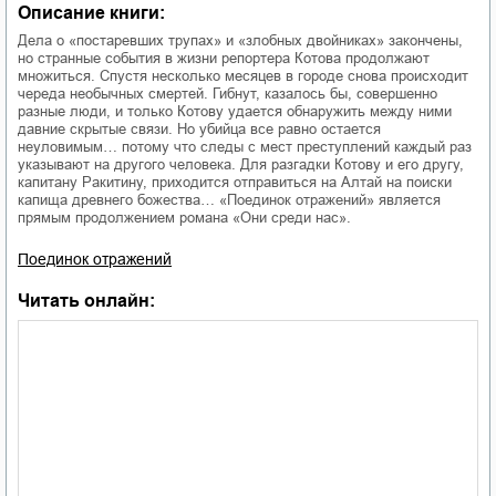
Описание книги:
Дела о «постаревших трупах» и «злобных двойниках» закончены,
но странные события в жизни репортера Котова продолжают
множиться. Спустя несколько месяцев в городе снова происходит
череда необычных смертей. Гибнут, казалось бы, совершенно
разные люди, и только Котову удается обнаружить между ними
давние скрытые связи. Но убийца все равно остается
неуловимым… потому что следы с мест преступлений каждый раз
указывают на другого человека. Для разгадки Котову и его другу,
капитану Ракитину, приходится отправиться на Алтай на поиски
капища древнего божества… «Поединок отражений» является
прямым продолжением романа «Они среди нас».
Поединок отражений
Читать онлайн: