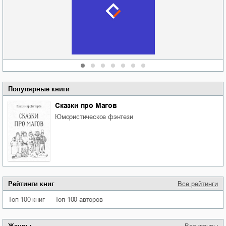
отпускай
Кировоградской
области
атьяна Александровна
Алюшина
Сергей Николаевич
Сидоренко
Популярные книги
Сказки про Магов
юмористическое фэнтези
Рейтинги книг
Все рейтинги
Топ 100 книг
Топ 100 авторов