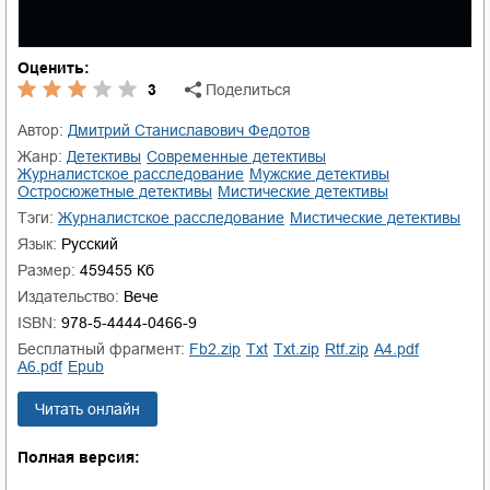
Оценить:
3
Поделиться
Автор:
Дмитрий Станиславович Федотов
Жанр:
детективы
современные детективы
журналистское расследование
мужские детективы
остросюжетные детективы
мистические детективы
Тэги:
журналистское расследование
мистические детективы
Язык:
Русский
Размер:
459455 Кб
Издательство:
Вече
ISBN:
978-5-4444-0466-9
Бесплатный фрагмент:
fb2.zip
txt
txt.zip
rtf.zip
a4.pdf
a6.pdf
epub
Читать онлайн
Полная версия: