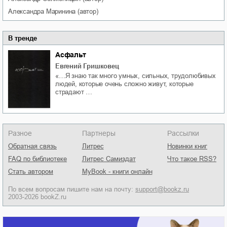
Александра
Маринина
(автор)
В тренде
Асфальт
Евгений Гришковец
«…Я знаю так много умных, сильных, трудолюбивых
людей, которые очень сложно живут, которые
страдают …
Разное
Партнеры
Рассылки
Обратная связь
Литрес
Новинки книг
FAQ по библиотеке
Литрес Самиздат
Что такое RSS?
Стать автором
MyBook - книги онлайн
По всем вопросам пишите нам на почту:
support@bookz.ru
2003-2026 bookZ.ru