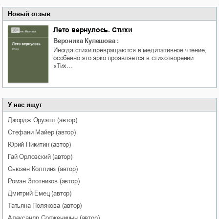
Новый отзыв
Лето вернулось. Стихи
Вероника Кулешова
:
Иногда стихи превращаются в медитативное чтение,
особенно это ярко проявляется в стихотворении
«Тих…
У нас ищут
Джордж
Оруэлл
(автор)
Стефани
Майер
(автор)
Юрий
Никитин
(автор)
Гай
Орловский
(автор)
Сьюзен
Коллинз
(автор)
Роман
Злотников
(автор)
Дмитрий
Емец
(автор)
Татьяна
Полякова
(автор)
Александр
Солженицын
(автор)