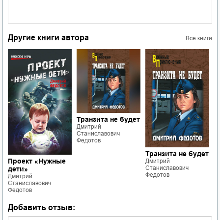
Другие книги автора
Все книги
Транзита не будет
Дмитрий
Станиславович
Федотов
О
Транзита не будет
Д
Проект «Нужные
Дмитрий
С
Станиславович
дети»
Ф
Федотов
Дмитрий
Станиславович
Федотов
Добавить отзыв: