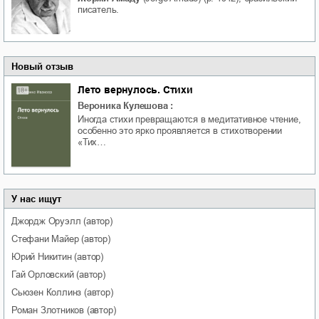
писатель.
Новый отзыв
Лето вернулось. Стихи
Вероника Кулешова
:
Иногда стихи превращаются в медитативное чтение,
особенно это ярко проявляется в стихотворении
«Тих…
У нас ищут
Джордж
Оруэлл
(автор)
Стефани
Майер
(автор)
Юрий
Никитин
(автор)
Гай
Орловский
(автор)
Сьюзен
Коллинз
(автор)
Роман
Злотников
(автор)