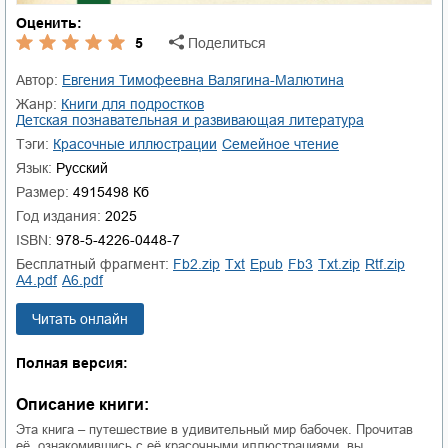
Оценить:
5
Поделиться
Автор:
Евгения Тимофеевна Валягина-Малютина
Жанр:
книги для подростков
детская познавательная и развивающая литература
Тэги:
красочные иллюстрации
семейное чтение
Язык:
Русский
Размер:
4915498 Кб
Год издания:
2025
ISBN:
978-5-4226-0448-7
Бесплатный фрагмент:
fb2.zip
txt
epub
fb3
txt.zip
rtf.zip
a4.pdf
a6.pdf
Читать онлайн
Полная версия:
Описание книги:
Эта книга – путешествие в удивительный мир бабочек. Прочитав
её, ознакомившись с её красочными иллюстрациями, вы