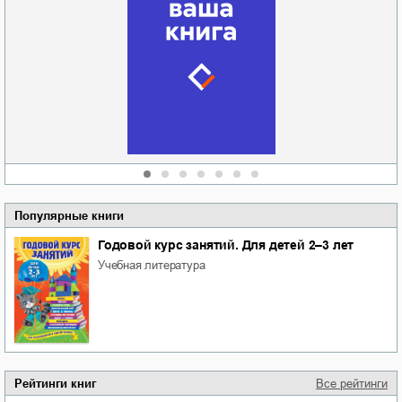
Забытая земля
Новоросии: о
Руки моей не
судьбе
отпускай
Кировоградской
области
атьяна Александровна
Алюшина
Сергей Николаевич
Сидоренко
Популярные книги
Годовой курс занятий. Для детей 2–3 лет
учебная литература
Рейтинги книг
Все рейтинги