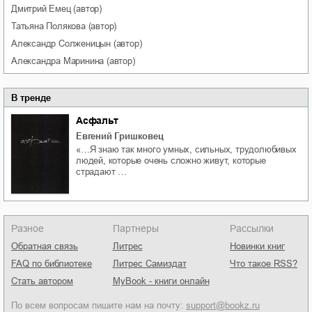
Дмитрий
Емец
(автор)
Татьяна
Полякова
(автор)
Александр
Солженицын
(автор)
Александра
Маринина
(автор)
В тренде
Асфальт
Евгений Гришковец
«…Я знаю так много умных, сильных, трудолюбивых
людей, которые очень сложно живут, которые
страдают …
Разное
Партнеры
Рассылки
Обратная связь
Литрес
Новинки книг
FAQ по библиотеке
Литрес Самиздат
Что такое RSS?
Стать автором
MyBook - книги онлайн
По всем вопросам пишите нам на почту:
support@bookz.ru