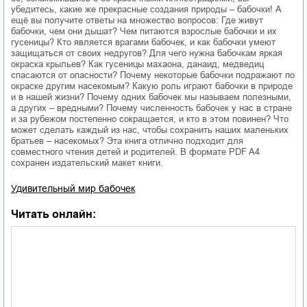
убедитесь, какие же прекрасные создания природы – бабочки! А
ещё вы получите ответы на множество вопросов: Где живут
бабочки, чем они дышат? Чем питаются взрослые бабочки и их
гусеницы? Кто является врагами бабочек, и как бабочки умеют
защищаться от своих недругов? Для чего нужна бабочкам яркая
окраска крыльев? Как гусеницы махаона, данаид, медведиц
спасаются от опасности? Почему некоторые бабочки подражают по
окраске другим насекомым? Какую роль играют бабочки в природе
и в нашей жизни? Почему одних бабочек мы называем полезными,
а других – вредными? Почему численность бабочек у нас в стране
и за рубежом постепенно сокращается, и кто в этом повинен? Что
может сделать каждый из нас, чтобы сохранить наших маленьких
братьев – насекомых? Эта книга отлично подходит для
совместного чтения детей и родителей. В формате PDF A4
сохранен издательский макет книги.
Удивительный мир бабочек
Читать онлайн: