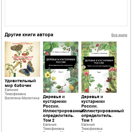
Другие книги автора
Все книги
Удивительный
мир бабочек
Евгения
Тимофеевна
Деревья и
Деревья и
Валягина-Малютина
кустарники
кустарники
России.
России.
Иллюстрированный
Иллюстрированный
определитель.
определитель.
Том 2
Том 1
Евгения
Евгения
Тимофеевна
Тимофеевна