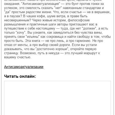
ожидания. "Антисамоактуализация" — это бунт против гонки за
успехом, это смелость сказать "нет" навязанным стандартам и
"да" простым радостям жизни. Что, если счастье — не в вершинах,
а в паузах? В чашке кофе, шуме ветра, в праве быть
несовершенным? Через живые истории, философские
размышления и практичные шаги авторы приглашают вас в
путешествие к себе настоящему — туда, где нет "должен", а есть
только "хочу". Вы узнаете, как замедлиться без чувства вины,
принять свои "изъяны" как сокровища и найти свободу в том, чтобы
просто быть. Эта книга — не про лень, а про гармонию. Не про
отказ от мечты, а про выбор своей дороги. Если вы устали
доказывать, что вы "достаточно хороши", откройте первую
страницу. Возможно, путь в никуда — это лучший маршрут к
вашему счастью.
Антисамоактуализации
Читать онлайн: