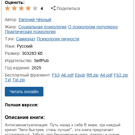
Оценить:
4
Поделиться
Автор:
Евгений Чёрный
Жанр:
социальная психология
о психологии популярно
практическая психология
Тэги:
Самиздат
психология личности
Язык:
Русский
Размер:
303283 Кб
Издательство:
SelfPub
Год издания:
2025
Бесплатный фрагмент:
fb3
a6.pdf
epub
rtf.zip
a4.pdf
fb2.zip
txt
txt.zip
Читать онлайн
Полная версия:
Описание книги:
Антисамоактуализация: Путь назад к себе В мире, где каждый
кричит "беги быстрее, стань лучше!", эта книга предлагает
остановиться. Забыть про бесконечные цели, идеалы и чужие