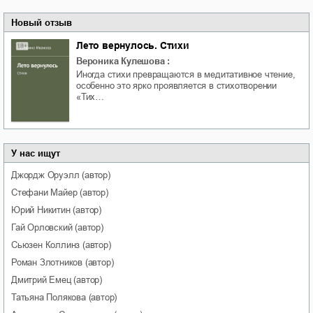
Новый отзыв
Лето вернулось. Стихи
Вероника Кулешова
:
Иногда стихи превращаются в медитативное чтение,
особенно это ярко проявляется в стихотворении
«Тих…
У нас ищут
Джордж
Оруэлл
(автор)
Стефани
Майер
(автор)
Юрий
Никитин
(автор)
Гай
Орловский
(автор)
Сьюзен
Коллинз
(автор)
Роман
Злотников
(автор)
Дмитрий
Емец
(автор)
Татьяна
Полякова
(автор)