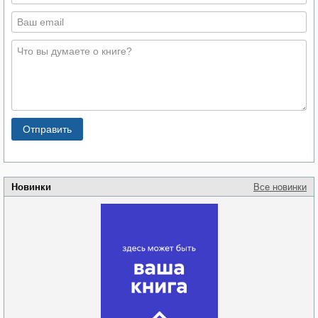
Новинки
Все новинки
Забытая земля
Новоросии: о
Руки моей не
судьбе
отпускай
Кировоградской