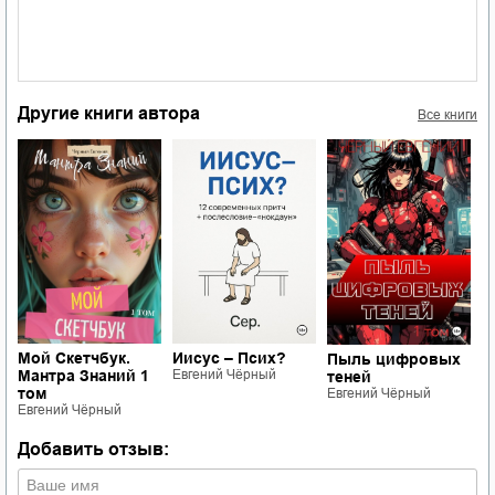
Другие книги автора
Все книги
зации
М
М
т
Е
Мой Скетчбук.
Иисус – Псих?
Пыль цифровых
Мантра Знаний 1
Евгений Чёрный
теней
том
Евгений Чёрный
Евгений Чёрный
Добавить отзыв: