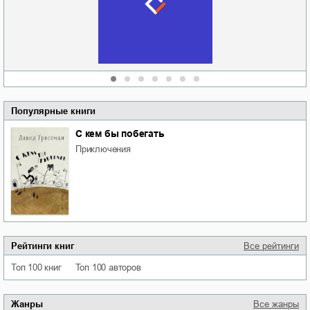
области
атьяна Александровна
Алюшина
Сергей Николаевич
Сидоренко
Популярные книги
С кем бы побегать
приключения
Рейтинги книг
Все рейтинги
Топ 100 книг
Топ 100 авторов
Жанры
Все жанры