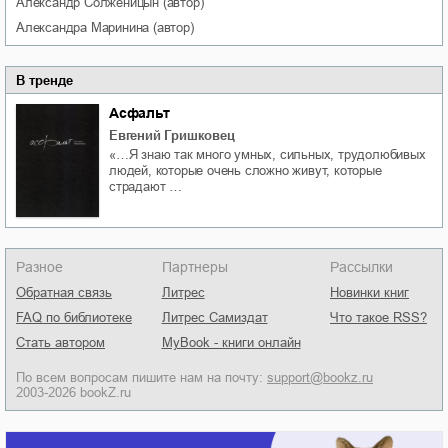
Александр
Солженицын
(автор)
Александра
Маринина
(автор)
В тренде
Асфальт
Евгений Гришковец
«…Я знаю так много умных, сильных, трудолюбивых
людей, которые очень сложно живут, которые
страдают …
Разное
Партнеры
Рассылки
Обратная связь
Литрес
Новинки книг
FAQ по библиотеке
Литрес Самиздат
Что такое RSS?
Стать автором
MyBook - книги онлайн
По всем вопросам пишите нам на почту:
support@bookz.ru
2003-2026 bookZ.ru