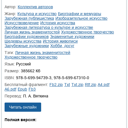
Автор:
Коллектив авторов
Жанр:
культура и искусство
биографии и мемуары
зарубежная публицистика
изобразительное искусство
искусствоведение
история искусства
зарубежная литература о культуре и искусстве
личная жизнь знаменитостей
художественное творчество
биографии художников
знаменитые художники
шедевры искусства
история живописи
зарубежные художники
хобби, досуг
Тэги:
личная жизнь знаменитостей
художественное творчество
Язык:
Русский
Размер:
385662 Кб
ISBN:
978-5-699-94739-3, 978-5-699-67310-0
Бесплатный фрагмент:
fb2.zip
txt
txt.zip
rtf.zip
a4.pdf
a6.pdf
epub
fb3
Перевод:
П. А. Вяткина
Читать онлайн
Полная версия: