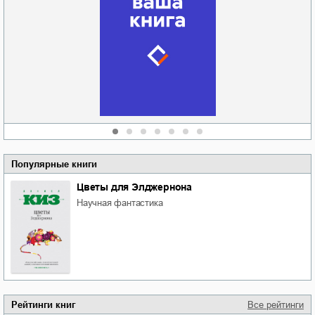
Забытая земля
Новоросии: о
Руки моей не
судьбе
отпускай
Кировоградской
области
атьяна Александровна
Алюшина
Сергей Николаевич
Сидоренко
Популярные книги
Цветы для Элджернона
научная фантастика
Рейтинги книг
Все рейтинги