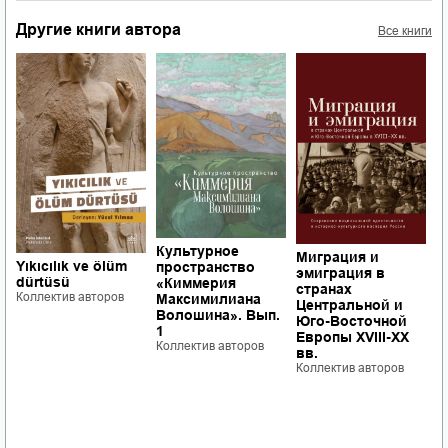
Другие книги автора
Все книги
Культурное
П
Миграция и
Yıkıcılık ve ölüm
пространство
б
эмиграция в
dürtüsü
«Киммерия
к
странах
Коллектив авторов
Максимилиана
э
Центральной и
Волошина». Вып.
с
Юго-Восточной
1
ф
Европы XVIII-XX
Коллектив авторов
ч
вв.
Р
Коллектив авторов
Б
Ш
о
с
К