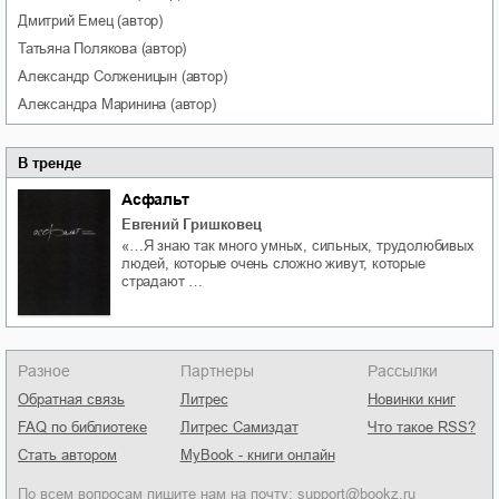
Дмитрий
Емец
(автор)
Татьяна
Полякова
(автор)
Александр
Солженицын
(автор)
Александра
Маринина
(автор)
В тренде
Асфальт
Евгений Гришковец
«…Я знаю так много умных, сильных, трудолюбивых
людей, которые очень сложно живут, которые
страдают …
Разное
Партнеры
Рассылки
Обратная связь
Литрес
Новинки книг
FAQ по библиотеке
Литрес Самиздат
Что такое RSS?
Стать автором
MyBook - книги онлайн
По всем вопросам пишите нам на почту:
support@bookz.ru