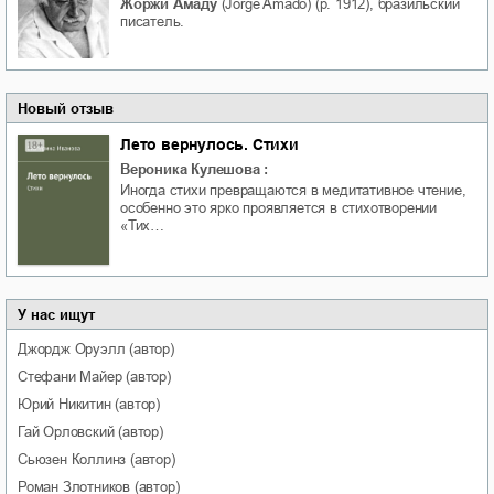
Жоржи Амаду
(Jorge Amado) (р. 1912), бразильский
писатель.
Новый отзыв
Лето вернулось. Стихи
Вероника Кулешова
:
Иногда стихи превращаются в медитативное чтение,
особенно это ярко проявляется в стихотворении
«Тих…
У нас ищут
Джордж
Оруэлл
(автор)
Стефани
Майер
(автор)
Юрий
Никитин
(автор)
Гай
Орловский
(автор)
Сьюзен
Коллинз
(автор)
Роман
Злотников
(автор)