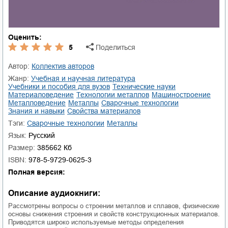
Оценить:
5
Поделиться
Автор:
Коллектив авторов
Жанр:
учебная и научная литература
учебники и пособия для вузов
технические науки
материаловедение
технологии металлов
машиностроение
металловедение
металлы
сварочные технологии
знания и навыки
свойства материалов
Тэги:
Сварочные технологии
Металлы
Язык:
Русский
Размер:
385662 Кб
ISBN:
978-5-9729-0625-3
Полная версия:
Описание аудиокниги:
Рассмотрены вопросы о строении металлов и сплавов, физические
основы снижения строения и свойств конструкционных материалов.
Приводятся широко используемые методы определения