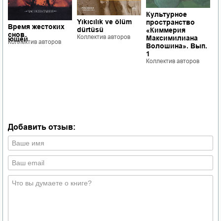
Культурное
М
Yıkıcılık ve ölüm
пространство
э
Время жестоких
dürtüsü
«Киммерия
с
снов
Коллектив авторов
Максимилиана
ывающей
Ц
Коллектив авторов
Волошина». Вып.
Ю
1
Е
Коллектив авторов
в
и
К
Добавить отзыв: