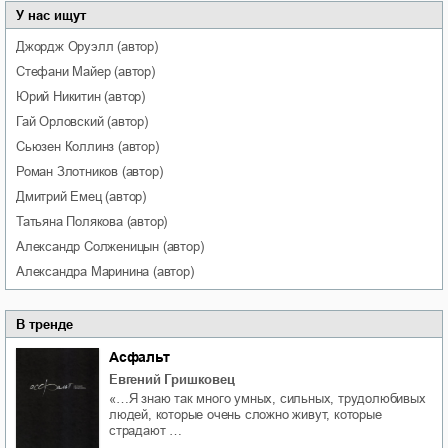
У нас ищут
Джордж
Оруэлл
(автор)
Стефани
Майер
(автор)
Юрий
Никитин
(автор)
Гай
Орловский
(автор)
Сьюзен
Коллинз
(автор)
Роман
Злотников
(автор)
Дмитрий
Емец
(автор)
Татьяна
Полякова
(автор)
Александр
Солженицын
(автор)
Александра
Маринина
(автор)
В тренде
Асфальт
Евгений Гришковец
«…Я знаю так много умных, сильных, трудолюбивых
людей, которые очень сложно живут, которые
страдают …