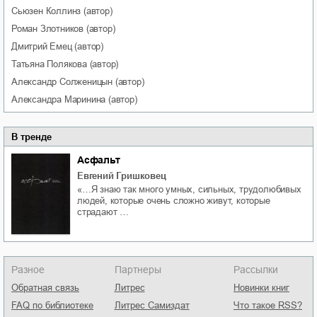
Сьюзен
Коллинз
(автор)
Роман
Злотников
(автор)
Дмитрий
Емец
(автор)
Татьяна
Полякова
(автор)
Александр
Солженицын
(автор)
Александра
Маринина
(автор)
В тренде
Асфальт
Евгений Гришковец
«…Я знаю так много умных, сильных, трудолюбивых
людей, которые очень сложно живут, которые
страдают …
Разное
Партнеры
Рассылки
Обратная связь
Литрес
Новинки книг
FAQ по библиотеке
Литрес Самиздат
Что такое RSS?