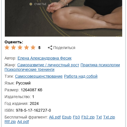
Оценить:
5
Поделиться
Автор:
Елена Александровна Фесик
Жанр:
саморазвитие / личностный рост
практика психологии
психологические тренинги
Тэги:
самосовершенствование
работа над собой
Язык:
Русский
Размер:
1264087 Кб
Издательство:
1
Год издания:
2024
ISBN:
978-5-17-162727-0
Бесплатный фрагмент:
a6.pdf
epub
fb3
fb2.zip
txt
txt.zip
rtf.zip
a4.pdf