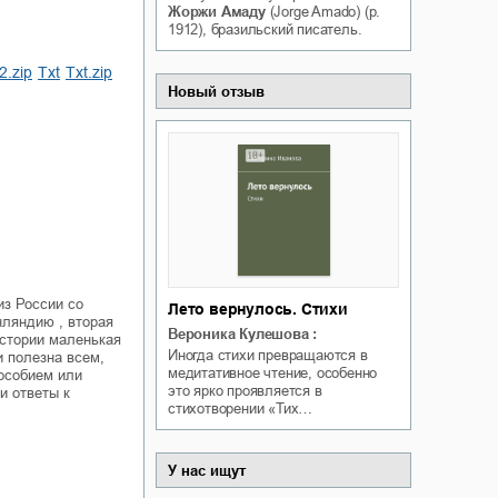
Жоржи Амаду
(Jorge Amado) (р.
Белая ворона на факультете
ичный интерес
1912), бразильский писатель.
Теней
Ольга Вечная
Оксана Гринберга
b2.zip
txt
txt.zip
Новый отзыв
из России со
Лето вернулось. Стихи
нляндию , вторая
Вероника Кулешова
:
истории маленькая
Иногда стихи превращаются в
и полезна всем,
медитативное чтение, особенно
пособием или
это ярко проявляется в
и ответы к
стихотворении «Тих…
У нас ищут