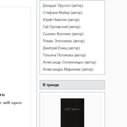
Джордж
Оруэлл
(автор)
Стефани
Майер
(автор)
Юрий
Никитин
(автор)
Гай
Орловский
(автор)
Сьюзен
Коллинз
(автор)
Роман
Злотников
(автор)
Дмитрий
Емец
(автор)
Татьяна
Полякова
(автор)
Александр
Солженицын
(автор)
Александра
Маринина
(автор)
В тренде