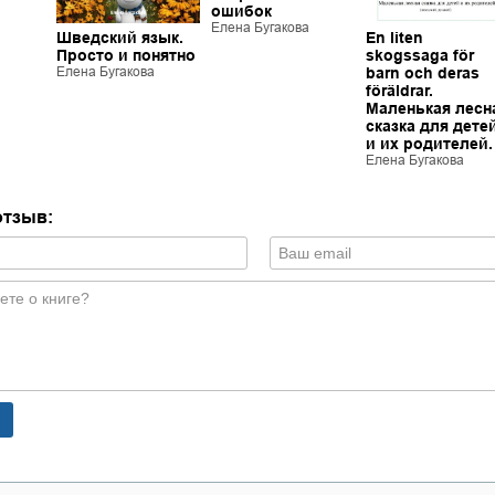
ошибок
Елена Бугакова
Шведский язык.
En liten
Просто и понятно
skogssaga för
Елена Бугакова
barn och deras
föräldrar.
Маленькая лесн
сказка для дете
и их родителей.
Елена Бугакова
отзыв: