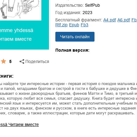
ля Новоросии:
Забытая земля Новоросии:
Издательство:
SelfPub
ровоградской
о судьбе Кировоградской
Л
Год издания:
2023
асти
области
Бесплатный фрагмент:
a4.pdf
a6.pdf
f
евич Сидоренко
Сергей Николаевич Сидоренко
rtf.zip
epub
fb3
Читать онлайн
Полная версия:
5
Поделиться
ниги:
вы найдете три интересные истории - первая история о поездке мальчика 
и папой, младшими братом и сестрой в гости к бабушке и дедушке в Фи
азывает о жизни двоюродных братьев, финнов Матти и Тимо, в третьей 
ка, которую любит вся семья, спасает дедушку. Книга будет интересна 
инский язык и интересуется им, может стать дополнительным учебным 
ст на двух языках, финском и русском, в книге есть интересные задания 
них, словарик, а также иллюстрации, которые дети могут раскрашивать.
ssä Читаем вместе