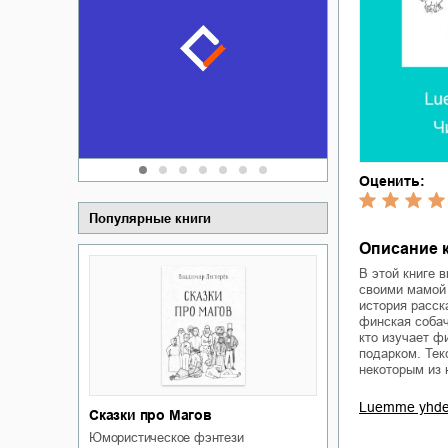
Забытая зем
пускай
о судьбе Ки
обл
а Алюшина
Сергей Никола
Оценить:
Популярные книги
Описание к
В этой книге 
своими мамой 
история расск
финская собач
кто изучает ф
подарком. Тек
некоторым из 
Luemme yhde
Сказки про Магов
юмористическое фэнтези