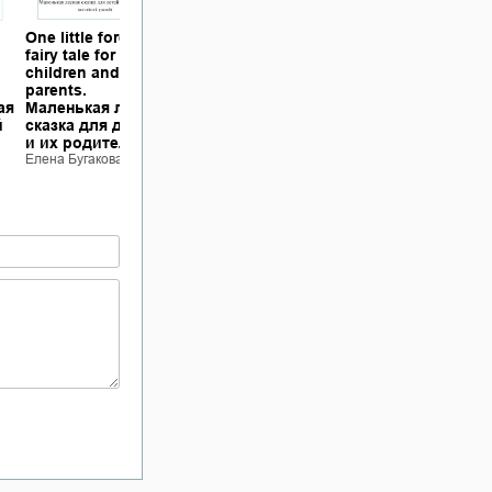
One little forest
Автобус
Итальянский
fairy tale for
исправления
бегом. Быстро,
children and their
ошибок
просто, без
parents.
Елена Бугакова
ошибок
ая
Маленькая лесная
Елена Бугакова
й
сказка для детей
и их родителей.
Елена Бугакова