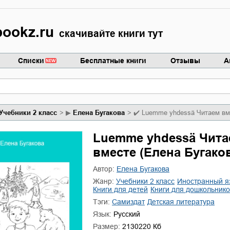
ookz.ru
скачивайте книги тут
Списки
Бесплатные книги
Отзывы
А
учебники 2 класс
▶
Елена Бугакова
✔️
Luemme yhdessä Читаем вм
Luemme yhdessä Чита
вместе (Елена Бугако
Автор:
Елена Бугакова
Жанр:
учебники 2 класс
иностранный я
книги для детей
книги для дошкольнико
Тэги:
Самиздат
детская литература
Язык:
Русский
Размер:
2130220 Кб