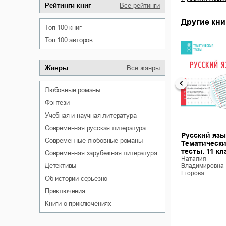
Рейтинги книг
Все рейтинги
Другие кни
Топ 100 книг
Топ 100 авторов
Жанры
Все жанры
любовные романы
фэнтези
учебная и научная литература
современная русская литература
Русский язы
современные любовные романы
Тематическ
ные
Контрольно-
Поурочные
тесты. 11 кл
современная зарубежная литература
тки по
измерительные
разработки по
Наталия
ре. 5
материалы.
русскому
детективы
Владимировна
Русский язык. 11
родному языку. 8
Егорова
об истории серьезно
ам-
класс
класс (к УМК О.М.
атиям:
Наталия
Александровой и
приключения
Владимировна
рдюмовой
др., М.:
Егорова
фа); В.Я.
«Просвещение»)
книги о приключениях
ой (М.:
Наталия
Владимировна
ение))
Егорова