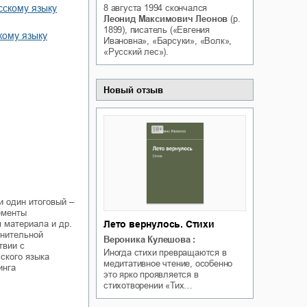
усскому языку
8 августа 1994
скончался
Белая ворона на факультете
ичный интерес
Леонид Максимович Леонов
(р.
Теней
1899), писатель («Евгения
кому языку
Ольга Вечная
Ивановна», «Барсуки», «Волк»,
Оксана Гринберга
«Русский лес»).
Новый отзыв
и один итоговый –
ементы
Лето вернулось. Стихи
 материала и др.
снительной
Вероника Кулешова
:
твии с
Иногда стихи превращаются в
ского языка
медитативное чтение, особенно
инга
это ярко проявляется в
стихотворении «Тих…