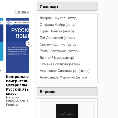
У нас ищут
Все книги
Джордж
Оруэлл
(автор)
Стефани
Майер
(автор)
Юрий
Никитин
(автор)
Гай
Орловский
(автор)
Сьюзен
Коллинз
(автор)
Роман
Злотников
(автор)
Дмитрий
Емец
(автор)
Татьяна
Полякова
(автор)
Александр
Солженицын
(автор)
Контрольно-
Поурочные
Контрольно-
Александра
Маринина
(автор)
измерительные
разработки по
измерительные
материалы.
литературе. 5
материалы.
Русский язык. 10
класс (к
Русский язык. 11
В тренде
класс
учебникам-
класс
Наталия
хрестоматиям:
Наталия
Владимировна
Владимировна
Т.Ф. Курдюмовой
Егорова
Егорова
(М.: Дрофа); В.Я.
Коровиной (М.:
Просвещение))