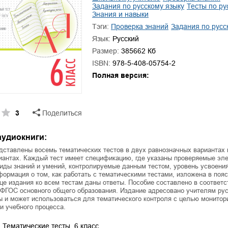
ля Новоросии:
Забытая земля Новоросии:
задания по русскому языку
тесты по р
ровоградской
о судьбе Кировоградской
Л
знания и навыки
асти
области
Тэги:
проверка знаний
задания по русс
евич Сидоренко
Сергей Николаевич Сидоренко
Язык:
Русский
Размер:
385662 Кб
ISBN:
978-5-408-05754-2
Полная версия:
3
Поделиться
аудиокниги:
дставлены восемь тематических тестов в двух равнозначных вариантах 
иантах. Каждый тест имеет спецификацию, где указаны проверяемые эл
иды знаний и умений, контролируемые данным тестом, уровень усвоения
ормация о том, как работать с тематическими тестами, изложена в поя
нце издания ко всем тестам даны ответы. Пособие составлено в соответс
ФГОС основного общего образования. Издание адресовано учителям рус
 и может использоваться для тематического контроля с целью монитор
 учебного процесса.
. Тематические тесты. 6 класс