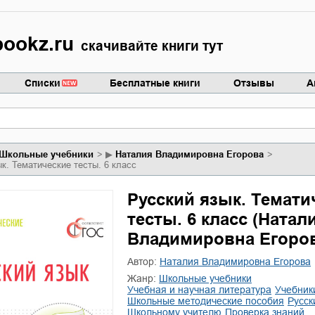
ookz.ru
скачивайте книги тут
Списки
Бесплатные книги
Отзывы
А
школьные учебники
▶
Наталия Владимировна Егорова
к. Тематические тесты. 6 класс
Русский язык. Темати
тесты. 6 класс (Натал
Владимировна Егоров
Автор:
Наталия Владимировна Егорова
Жанр:
школьные учебники
учебная и научная литература
учебник
школьные методические пособия
русс
школьному учителю
проверка знаний