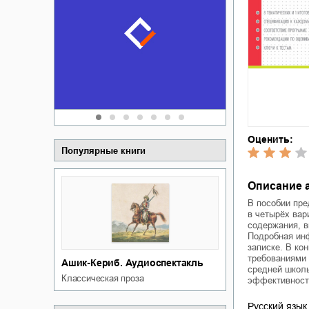
Забытая зем
пускай
о судьбе Ки
обл
а Алюшина
Сергей Никола
Оценить:
Популярные книги
Описание 
В пособии пре
в четырёх вар
содержания, в
Подробная инф
записке. В ко
требованиями 
Ашик-Кериб. Аудиоспектакль
средней школы
классическая проза
эффективности
Русский язык