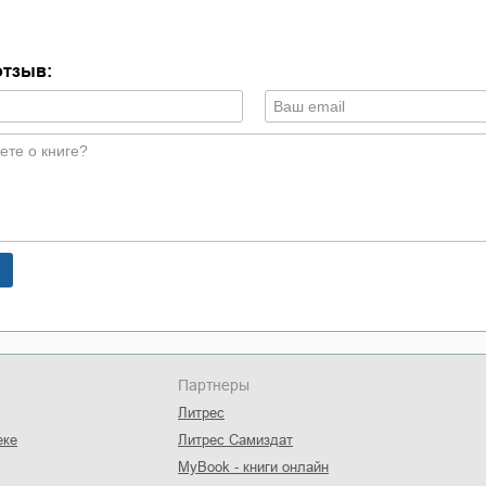
отзыв:
Партнеры
Литрес
еке
Литрес Самиздат
MyBook - книги онлайн