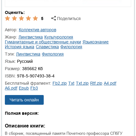
Оценить:
5
Поделиться
Автор:
Коллектив авторов
Жанр:
лингвистика
культурология
гуманитарные и общественные науки
языкознание
история языка
славистика
филология
Тэги:
лингвистика
филология
Язык:
Русский
Размер:
385662 Кб
ISBN:
978-5-907493-38-4
Бесплатный фрагмент:
fb2.zip
txt
txt.zip
rtf.zip
a4.pdf
a6.pdf
epub
fb3
Читать онлайн
Полная версия:
Описание книги:
В сборник, посвященный памяти Почетного профессора СПбГУ