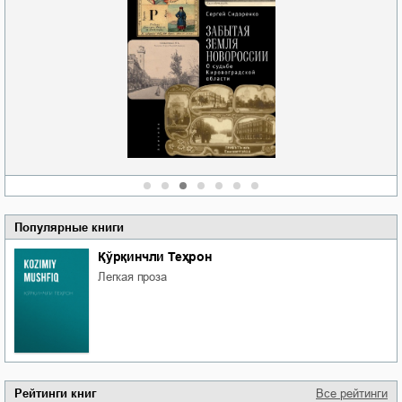
Забытая земля
Забытая земля
Новоросии: о
Новоросии: о
судьбе
судьбе
Личный интерес
Кировоградской
Кировоградской
области
области
Ольга Вечная
Сергей Николаевич
Сергей Николаевич
Сидоренко
Сидоренко
Популярные книги
Қўрқинчли Теҳрон
легкая проза
Рейтинги книг
Все рейтинги