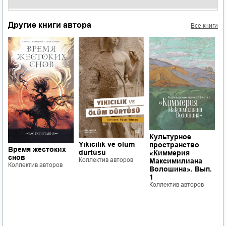
Другие книги автора
Все книги
Культурное
М
Yıkıcılık ve ölüm
пространство
э
Время жестоких
dürtüsü
«Киммерия
с
снов
Коллектив авторов
Максимилиана
Ц
Коллектив авторов
Волошина». Вып.
Ю
1
Е
Коллектив авторов
в
К
–