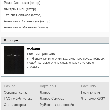
Роман
Злотников
(автор)
Дмитрий
Емец
(автор)
Татьяна
Полякова
(автор)
Александр
Солженицын
(автор)
Александра
Маринина
(автор)
В тренде
Асфальт
Евгений Гришковец
«…Я знаю так много умных, сильных, трудолюбивых
людей, которые очень сложно живут, которые
страдают …
Разное
Партнеры
Рассылки
Обратная связь
Литрес
Новинки книг
FAQ по библиотеке
Литрес Самиздат
Что такое RSS?
Стать автором
MyBook - книги онлайн