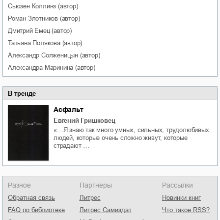
Сьюзен
Коллинз
(автор)
Роман
Злотников
(автор)
Дмитрий
Емец
(автор)
Татьяна
Полякова
(автор)
Александр
Солженицын
(автор)
Александра
Маринина
(автор)
В тренде
Асфальт
Евгений Гришковец
«…Я знаю так много умных, сильных, трудолюбивых
людей, которые очень сложно живут, которые
страдают …
Разное
Партнеры
Рассылки
Обратная связь
Литрес
Новинки книг
FAQ по библиотеке
Литрес Самиздат
Что такое RSS?