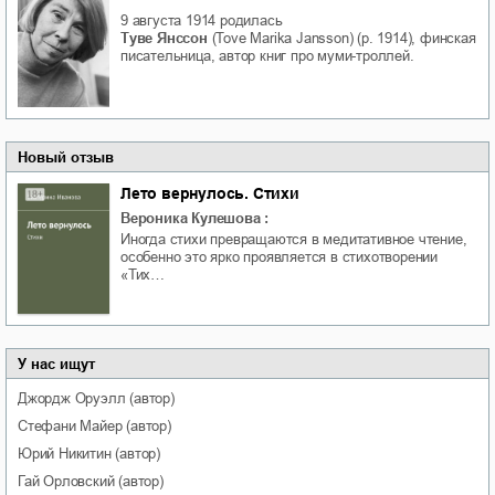
9 августа 1914
родилась
Туве Янссон
(Tove Marika Jansson) (р. 1914), финская
писательница, автор книг про муми-троллей.
Новый отзыв
Лето вернулось. Стихи
Вероника Кулешова
:
Иногда стихи превращаются в медитативное чтение,
особенно это ярко проявляется в стихотворении
«Тих…
У нас ищут
Джордж
Оруэлл
(автор)
Стефани
Майер
(автор)
Юрий
Никитин
(автор)
Гай
Орловский
(автор)