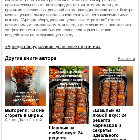
практическом опыте, автор предлагает читателям идеи для
принятия взвешенных решений о том, как адаптироваться к быстро
меняющемуся рынку аренды и извлекать из него максимальную
выгоду. "Аренда оборудования: успешные стратегии" станет
незаменимым помощником для всех, кто стремится к повышению
эффективности своих бизнес-процессов и уменьшению
воздействия на окружающую среду.
«Аренда оборудования: успешные стратегии»
Другие книги автора
Все книги
Выгорели: Как не
«Шашлык на
«
сгореть в мире Z
любой вкус: 24
п
Дьякон Джон Святой
рецепта
ж
маринадов и
И
Шашлык на
секреты
Д
любой вкус: 24
идеального
рецепта