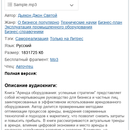
Sample.mp3
01.mp3
25:10
Автор:
Дьякон Джон Святой
Жанр:
о бизнесе популярно
технические науки
бизнес-план
02.mp3
20:50
эксплуатация промышленного оборудования
бизнес-справочники
03.mp3
14:00
Тэги:
Самореализация
Только на Литрес
Язык:
Русский
Размер:
1831725 Кб
Бесплатный фрагмент:
mp3
Чтец:
Авточтец
Полная версия:
Описание аудиокниги:
Книга "Аренда оборудования: успешные стратегии" представляет
собой исчерпывающее руководство для бизнеса и частных лиц,
заинтересованных в эффективном использовании арендованного
оборудования. Автор делится проверенными методами
оптимизации процессов аренды, внедрения современных
технологий и подходов к маркетингу, что позволит снизить затраты
и повысить прибыль. В книге рассматриваются актуальные тренды
в аренде, влияние цифровой экономики и место аренды в
контексте устойчивого развития и экологии. Базируясь на