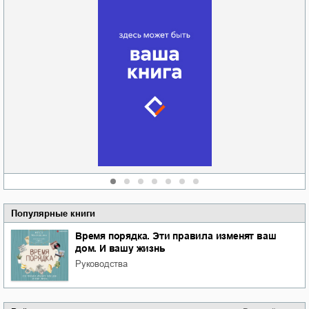
Забытая земля
Новоросии: о
Руки моей не
судьбе
отпускай
Кировоградской
области
атьяна Александровна
Алюшина
Сергей Николаевич
Сидоренко
Популярные книги
Время порядка. Эти правила изменят ваш
дом. И вашу жизнь
руководства