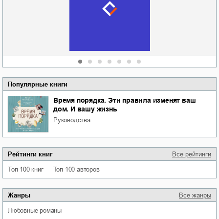
отпускай
Кировоградской
области
атьяна Александровна
Алюшина
Сергей Николаевич
Сидоренко
Популярные книги
Время порядка. Эти правила изменят ваш
дом. И вашу жизнь
руководства
Рейтинги книг
Все рейтинги
Топ 100 книг
Топ 100 авторов
Жанры
Все жанры
любовные романы