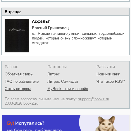
В тренде
Асфальт
Евгений Гришковец
«…Я знаю так много умных, сильных, трудолюбивых
людей, которые очень сложно живут, которые
страдают …
Разное
Партнеры
Рассылки
Обратная связь
Литрес
Новинки книг
FAQ по библиотеке
Литрес Самиздат
Что такое RSS?
Стать автором
MyBook - книги онлайн
По всем вопросам пишите нам на почту:
support@bookz.ru
2003-2026 bookZ.ru