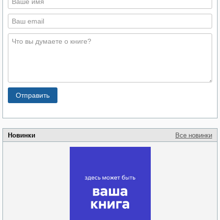
Новинки
Все новинки
Забытая земля
Новоросии: о
Руки моей не
судьбе