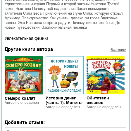
Удивительная инерция Первый и второй законы Ньютона Третий
закон Ньютона Почему всё падает вниз Закон всемирного
тяготения Сила веса Приключения на Луне Сила, которую открыл
Архимед Электричество Как узнать, далеко ли гроза Звуковые
волны. Эхо Разгадка секрета радуги Почему листья зелёные До
новых путешествий! Заключительная песенка
Увлекательная физика
Другие книги автора
Все книги
История денег
Обитатели
Семеро козлят
Д
(часть 1). Монеты
океанов
Aвтор не определен
ж
Aвтор не определен
Aвтор не определен
A
Добавить отзыв: