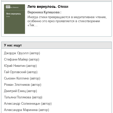
Лето вернулось. Стихи
Вероника Кулешова
:
Иногда стихи превращаются в медитативное чтение,
особенно это ярко проявляется в стихотворении
«Тих…
У нас ищут
Джордж
Оруэлл
(автор)
Стефани
Майер
(автор)
Юрий
Никитин
(автор)
Гай
Орловский
(автор)
Сьюзен
Коллинз
(автор)
Роман
Злотников
(автор)
Дмитрий
Емец
(автор)
Татьяна
Полякова
(автор)
Александр
Солженицын
(автор)
Александра
Маринина
(автор)