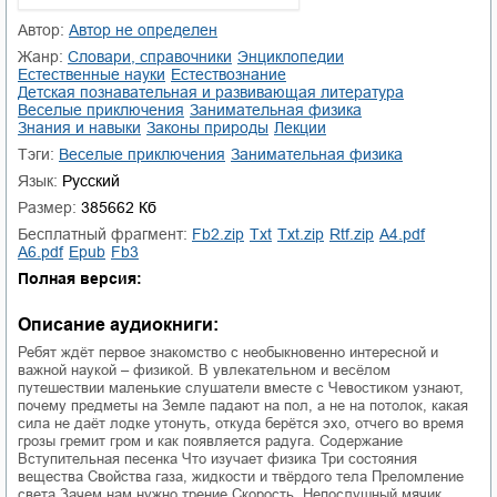
01.mp3
25:10
Автор:
Aвтор не определен
Жанр:
словари, справочники
энциклопедии
02.mp3
20:50
естественные науки
естествознание
детская познавательная и развивающая литература
03.mp3
14:00
веселые приключения
занимательная физика
знания и навыки
законы природы
лекции
Тэги:
веселые приключения
занимательная физика
Язык:
Русский
Размер:
385662 Кб
Бесплатный фрагмент:
fb2.zip
txt
txt.zip
rtf.zip
a4.pdf
a6.pdf
epub
fb3
Полная версия:
Описание аудиокниги:
Ребят ждёт первое знакомство с необыкновенно интересной и
важной наукой – физикой. В увлекательном и весёлом
путешествии маленькие слушатели вместе с Чевостиком узнают,
почему предметы на Земле падают на пол, а не на потолок, какая
сила не даёт лодке утонуть, откуда берётся эхо, отчего во время
грозы гремит гром и как появляется радуга. Содержание
Вступительная песенка Что изучает физика Три состояния
вещества Свойства газа, жидкости и твёрдого тела Преломление
света Зачем нам нужно трение Скорость. Непослушный мячик