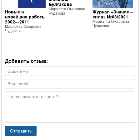
Булгакова
Р
Мариэтта Омаровна
Журнал «Знание –
Новые и
Р
Чудакова
сила» №03/2021
новейшие работы
1
.
Мариэтта Омаровна
2002—2011
М
Чудакова
Мариэтта Омаровна
Ч
Чудакова
Добавить отзыв: