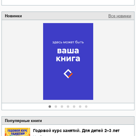
Новинки
Все новинки
Забытая земля
Новоросии: о
Руки моей не
судьбе
отпускай
Кировоградской
области
атьяна Александровна
Алюшина
Сергей Николаевич
Сидоренко
Популярные книги
Годовой курс занятий. Для детей 2–3 лет