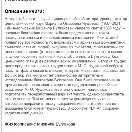
Описание книги:
Автор этой книги – выдающийся российский литературовед, доктор
филологических наук Мариэтта Омаровна Чудакова (1937–2021).
«Жизнеописание Михаила Булгакова» увидело свет в 1988 году, –
впервые биография писателя была представлена в таком
последовательном и всеобъемлющем изложении. У читателей
появилась возможность познакомиться с архивными документами,
свидетельствами людей, окружавших писателя, фрагментами его
дневников и писем (в то время еще не опубликованных), и самое
главное – оценить истинный масштаб личности Булгакова, без
цензурного глянца и идеологических умалчиваний. Сегодня трудно
даже представить, каких трудов стоило М. О. Чудаковой собрать
весь тот фактический материал, которым мы сегодня располагаем.
До сих пор эта книга остается наиболее авторитетным
исследованием биографии Булгакова. Она была переведена на
другие языки, но на многочисленные предложения российских
издателей М. О. Чудакова отвечала отказом: надеялась
подготовить переработанный вариант текста, однако осуществить
это не успела. Тем не менее в настоящем издании учтены
авторские поправки к тексту, сохранившиеся в экземпляре из
домашней библиотеки Чудаковых. В формате PDF A4 сохранён
издательский дизайн.
Жизнеописание Михаила Булгакова