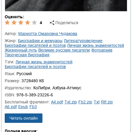
Оценить:
4
Поделиться
Автор:
Мариэтта Омаровна Чудакова
Жанр:
биографии и мемуары
литературоведение
биографии писателей и поэтов
личная жизнь знаменитостей
жизненный путь
великие русские писатели
фотоархив
творческая биография
Тэги:
личная жизнь знаменитостей
биографии писателей и поэтов
Язык:
Русский
Размер:
3728480 Кб
Издательство:
КоЛибри, Азбука-Аттикус
ISBN:
978-5-389-23226-6
Бесплатный фрагмент:
a4.pdf
txt.zip
fb2.zip
txt
rtf.zip
a6.pdf
epub
fb3
Читать онлайн
Полная версия: