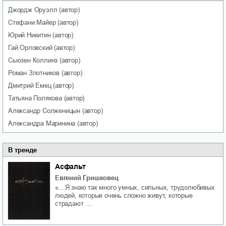
Джордж
Оруэлл
(автор)
Стефани
Майер
(автор)
Юрий
Никитин
(автор)
Гай
Орловский
(автор)
Сьюзен
Коллинз
(автор)
Роман
Злотников
(автор)
Дмитрий
Емец
(автор)
Татьяна
Полякова
(автор)
Александр
Солженицын
(автор)
Александра
Маринина
(автор)
В тренде
Асфальт
Евгений Гришковец
«…Я знаю так много умных, сильных, трудолюбивых
людей, которые очень сложно живут, которые
страдают …