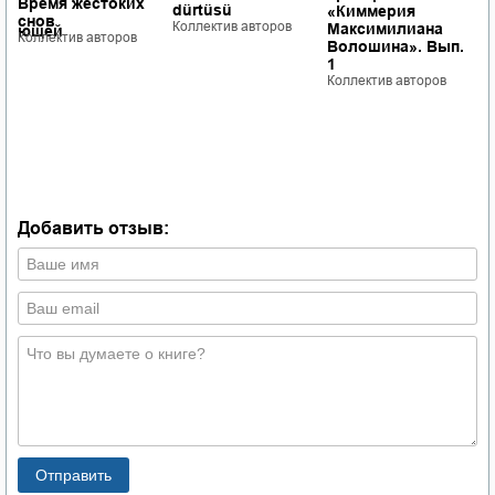
Время жестоких
dürtüsü
«Киммерия
к
снов
Коллектив авторов
Максимилиана
ывающей
э
Коллектив авторов
Волошина». Вып.
с
1
ф
Коллектив авторов
ч
и
Р
Б
Ш
о
с
К
Добавить отзыв: