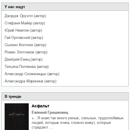
У нас ищут
Джордж
Оруэлл
(автор)
Стефани
Майер
(автор)
Юрий
Никитин
(автор)
Гай
Орловский
(автор)
Сьюзен
Коллинз
(автор)
Роман
Злотников
(автор)
Дмитрий
Емец
(автор)
Татьяна
Полякова
(автор)
Александр
Солженицын
(автор)
Александра
Маринина
(автор)
В тренде
Асфальт
Евгений Гришковец
«…Я знаю так много умных, сильных, трудолюбивых
людей, которые очень сложно живут, которые
страдают …