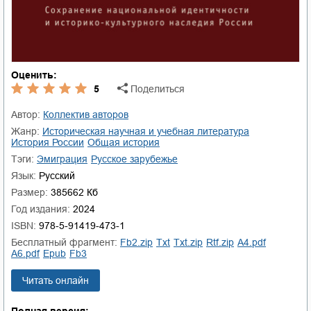
Оценить:
5
Поделиться
Автор:
Коллектив авторов
Жанр:
историческая научная и учебная литература
история России
общая история
Тэги:
эмиграция
русское зарубежье
Язык:
Русский
Размер:
385662 Кб
Год издания:
2024
ISBN:
978-5-91419-473-1
Бесплатный фрагмент:
fb2.zip
txt
txt.zip
rtf.zip
a4.pdf
a6.pdf
epub
fb3
Читать онлайн
Полная версия: