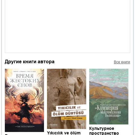
Другие книги автора
Все книги
Культурное
П
Yıkıcılık ve ölüm
пространство
б