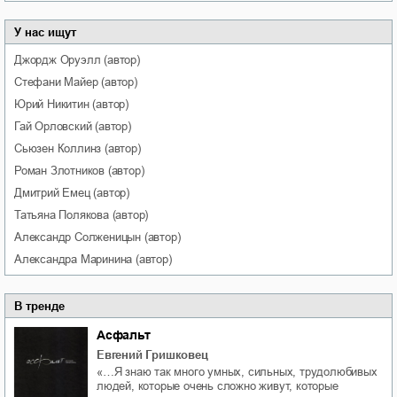
У нас ищут
Джордж
Оруэлл
(автор)
Стефани
Майер
(автор)
Юрий
Никитин
(автор)
Гай
Орловский
(автор)
Сьюзен
Коллинз
(автор)
Роман
Злотников
(автор)
Дмитрий
Емец
(автор)
Татьяна
Полякова
(автор)
Александр
Солженицын
(автор)
Александра
Маринина
(автор)
В тренде
Асфальт
Евгений Гришковец
«…Я знаю так много умных, сильных, трудолюбивых
людей, которые очень сложно живут, которые