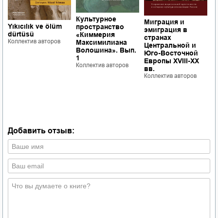
Культурное
П
Миграция и
Yıkıcılık ve ölüm
пространство
б
эмиграция в
dürtüsü
«Киммерия
к
странах
Коллектив авторов
Максимилиана
э
Центральной и
Волошина». Вып.
с
Юго-Восточной
1
ф
Европы XVIII-XX
Коллектив авторов
ч
вв.
Р
Коллектив авторов
Б
Ш
о
с
К
Добавить отзыв: