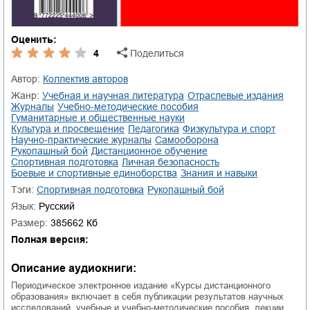
Оценить:
4
Поделиться
Автор:
Коллектив авторов
Жанр:
учебная и научная литература
отраслевые издания
журналы
учебно-методические пособия
гуманитарные и общественные науки
культура и просвещение
педагогика
физкультура и спорт
научно-практические журналы
самооборона
рукопашный бой
дистанционное обучение
спортивная подготовка
личная безопасность
боевые и спортивные единоборства
знания и навыки
Тэги:
спортивная подготовка
рукопашный бой
Язык:
Русский
Размер:
385662 Кб
Полная версия:
Описание аудиокниги:
Периодическое электронное издание «Курсы дистанционного
образования» включает в себя публикации результатов научных
исследований, учебные и учебно-методические пособия, лекции,