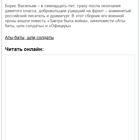
Борис Васильев – в семнадцать лет, сразу после окончания
девятого класса, добровольцем ушедший на фронт – знаменитый
российский писатель и драматург. В этот сборник его военной
прозы вошли повесть «Завтра была война», киноповести «Аты-
баты, шли солдаты» и «Офицеры».
Аты-баты, шли солдаты
Читать онлайн: