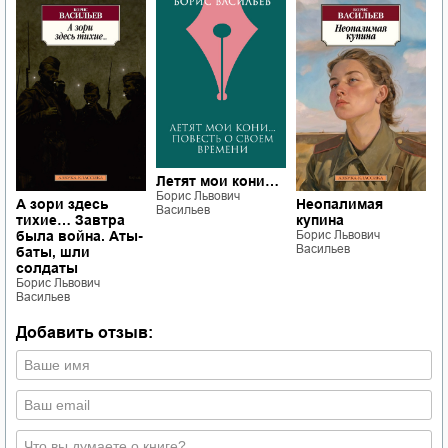
Летят мои кони…
Борис Львович
А зори здесь
Неопалимая
В
Васильев
тихие… Завтра
купина
з
была война. Аты-
Борис Львович
Б
Васильев
В
баты, шли
солдаты
Борис Львович
Васильев
Добавить отзыв: