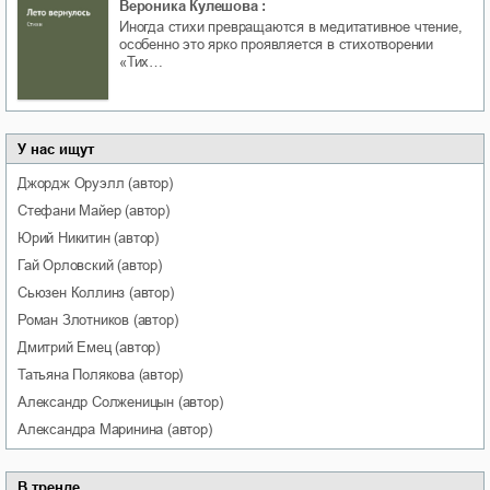
Вероника Кулешова
:
Иногда стихи превращаются в медитативное чтение,
особенно это ярко проявляется в стихотворении
«Тих…
У нас ищут
Джордж
Оруэлл
(автор)
Стефани
Майер
(автор)
Юрий
Никитин
(автор)
Гай
Орловский
(автор)
Сьюзен
Коллинз
(автор)
Роман
Злотников
(автор)
Дмитрий
Емец
(автор)
Татьяна
Полякова
(автор)
Александр
Солженицын
(автор)
Александра
Маринина
(автор)
В тренде