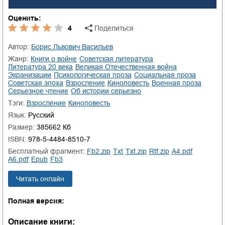
Оценить:
4
Поделиться
Автор:
Борис Львович Васильев
Жанр:
книги о войне
советская литература
литература 20 века
Великая Отечественная война
экранизации
психологическая проза
социальная проза
советская эпоха
взросление
киноповесть
военная проза
серьезное чтение
об истории серьезно
Тэги:
Взросление
Киноповесть
Язык:
Русский
Размер:
385662 Кб
ISBN:
978-5-4484-8510-7
Бесплатный фрагмент:
fb2.zip
txt
txt.zip
rtf.zip
a4.pdf
a6.pdf
epub
fb3
Читать онлайн
Полная версия:
Описание книги: