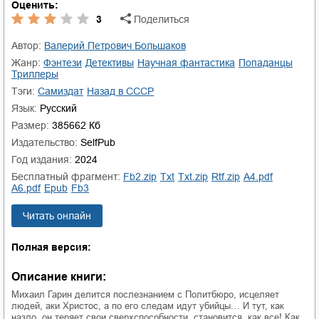
Оценить:
3
Поделиться
Автор:
Валерий Петрович Большаков
Жанр:
фэнтези
детективы
научная фантастика
попаданцы
триллеры
Тэги:
Самиздат
назад в СССР
Язык:
Русский
Размер:
385662 Кб
Издательство:
SelfPub
Год издания:
2024
Бесплатный фрагмент:
fb2.zip
txt
txt.zip
rtf.zip
a4.pdf
a6.pdf
epub
fb3
Читать онлайн
Полная версия:
Описание книги:
Михаил Гарин делится послезнанием с Политбюро, исцеляет
людей, аки Христос, а по его следам идут убийцы… И тут, как
назло, он теряет свои сверхспособности, становится, как все! Как