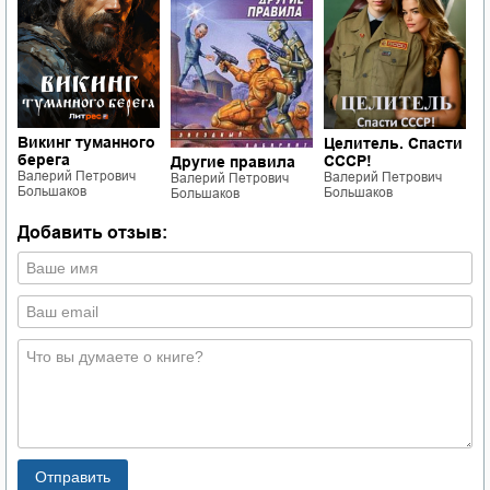
Викинг туманного
Целитель. Спасти
С
берега
СССР!
С
Другие правила
Валерий Петрович
Валерий Петрович
В
Валерий Петрович
Большаков
Большаков
Б
Большаков
Добавить отзыв: