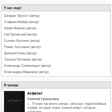
У нас ищут
Джордж
Оруэлл
(автор)
Стефани
Майер
(автор)
Юрий
Никитин
(автор)
Гай
Орловский
(автор)
Сьюзен
Коллинз
(автор)
Роман
Злотников
(автор)
Дмитрий
Емец
(автор)
Татьяна
Полякова
(автор)
Александр
Солженицын
(автор)
Александра
Маринина
(автор)
В тренде
Асфальт
Евгений Гришковец
«…Я знаю так много умных, сильных, трудолюбивых
людей, которые очень сложно живут, которые
страдают …