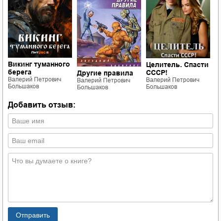
Викинг туманного
Целитель. Спасти
Ц
берега
СССР!
п
Другие правила
Валерий Петрович
Валерий Петрович
В
Валерий Петрович
Большаков
Большаков
Б
Большаков
Добавить отзыв: