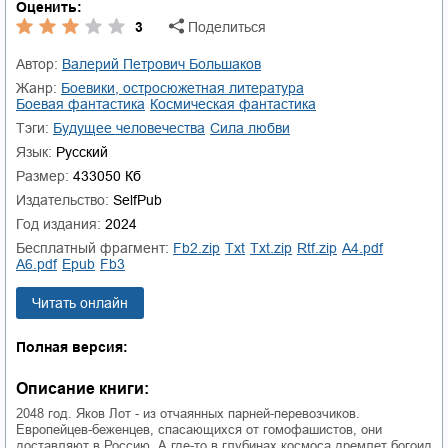
Оценить:
3
Поделиться
Автор:
Валерий Петрович Большаков
Жанр:
боевики, остросюжетная литература
боевая фантастика
космическая фантастика
Тэги:
будущее человечества
сила любви
Язык:
Русский
Размер:
433050 Кб
Издательство:
SelfPub
Год издания:
2024
Бесплатный фрагмент:
fb2.zip
txt
txt.zip
rtf.zip
a4.pdf
a6.pdf
epub
fb3
Читать онлайн
Полная версия:
Описание книги:
2048 год. Яков Лот - из отчаянных парней-перевозчиков.
Европейцев-беженцев, спасающихся от гомофашистов, они
доставляют в Россию. А где-то в глубинах космоса дремлет богоид