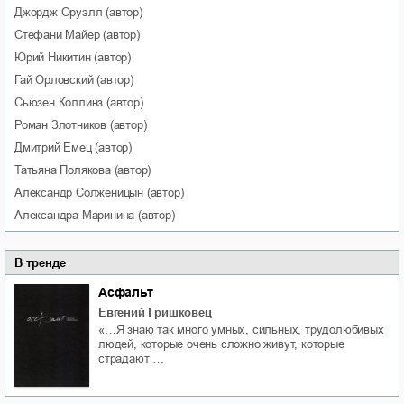
Джордж
Оруэлл
(автор)
Стефани
Майер
(автор)
Юрий
Никитин
(автор)
Гай
Орловский
(автор)
Сьюзен
Коллинз
(автор)
Роман
Злотников
(автор)
Дмитрий
Емец
(автор)
Татьяна
Полякова
(автор)
Александр
Солженицын
(автор)
Александра
Маринина
(автор)
В тренде
Асфальт
Евгений Гришковец
«…Я знаю так много умных, сильных, трудолюбивых
людей, которые очень сложно живут, которые
страдают …