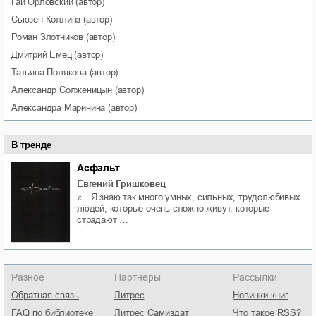
Гай
Орловский
(автор)
Сьюзен
Коллинз
(автор)
Роман
Злотников
(автор)
Дмитрий
Емец
(автор)
Татьяна
Полякова
(автор)
Александр
Солженицын
(автор)
Александра
Маринина
(автор)
В тренде
Асфальт
Евгений Гришковец
«…Я знаю так много умных, сильных, трудолюбивых
людей, которые очень сложно живут, которые
страдают …
Разное
Партнеры
Рассылки
Обратная связь
Литрес
Новинки книг
FAQ по библиотеке
Литрес Самиздат
Что такое RSS?