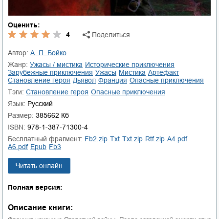
Оценить:
4
Поделиться
Автор:
А. П. Бойко
Жанр:
ужасы / мистика
исторические приключения
зарубежные приключения
ужасы
мистика
артефакт
становление героя
дьявол
Франция
опасные приключения
Тэги:
становление героя
опасные приключения
Язык:
Русский
Размер:
385662 Кб
ISBN:
978-1-387-71300-4
Бесплатный фрагмент:
fb2.zip
txt
txt.zip
rtf.zip
a4.pdf
a6.pdf
epub
fb3
Читать онлайн
Полная версия:
Описание книги: