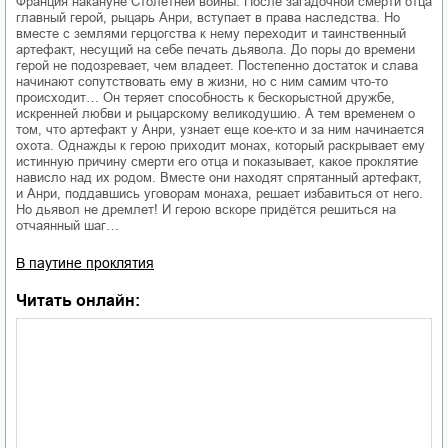
Франция накануне Столетней войны. После загадочной смерти отца
главный герой, рыцарь Анри, вступает в права наследства. Но
вместе с землями герцогства к нему переходит и таинственный
артефакт, несущий на себе печать дьявола. До поры до времени
герой не подозревает, чем владеет. Постепенно достаток и слава
начинают сопутствовать ему в жизни, но с ним самим что-то
происходит… Он теряет способность к бескорыстной дружбе,
искренней любви и рыцарскому великодушию. А тем временем о
том, что артефакт у Анри, узнает еще кое-кто и за ним начинается
охота. Однажды к герою приходит монах, который раскрывает ему
истинную причину смерти его отца и показывает, какое проклятие
нависло над их родом. Вместе они находят спрятанный артефакт,
и Анри, поддавшись уговорам монаха, решает избавиться от него.
Но дьявол не дремлет! И герою вскоре придётся решиться на
отчаянный шаг…
В паутине проклятия
Читать онлайн: