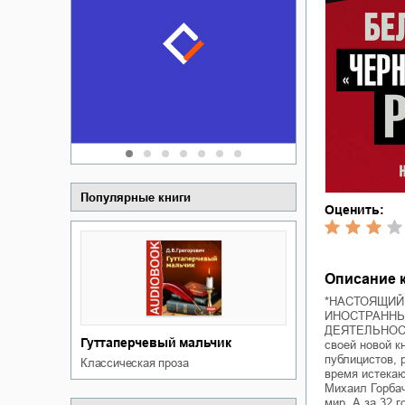
Забытая зем
пускай
о судьбе Ки
обл
а Алюшина
Сергей Никола
Популярные книги
Оценить:
Описание к
*НАСТОЯЩИЙ
ИНОСТРАННЫ
ДЕЯТЕЛЬНОС
Гуттаперчевый мальчик
своей новой к
публицистов, 
классическая проза
время истекаю
Михаил Горбач
мир. А за 32 