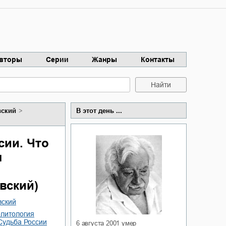
вторы
Серии
Жанры
Контакты
Найти
вский
В этот день ...
сии. Что
л
вский)
вский
олитология
судьба России
6 августа 2001
умер