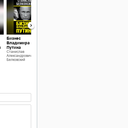
Бизнес
«Черные лебеди»
Владимира
России. Что несет
и
Путина
нам новый цикл
Станислав
истории
Александрович
Станислав
Белковский
Александрович
Сущность режима
Белковский
Путина
Станислав
Александрович
Белковский