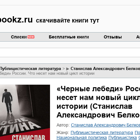
ookz.ru
скачивайте книги тут
Списки
Бесплатные книги
Отзывы
А
публицистическая литература
▶
Станислав Александрович Белко
беди» России. Что несет нам новый цикл истории
«Черные лебеди» Рос
несет нам новый цик
истории (Станислав
Александрович Белко
Автор:
Станислав Александрович Белко
Жанр:
публицистическая литература
п
национальная политика
публицистика