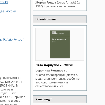
стика
Жоржи Амаду
(Jorge Amado) (р.
Белая ворона на факультете
ичный интерес
1912), бразильский писатель.
Теней
щее России
Ольга Вечная
Оксана Гринберга
Новый отзыв
ip
rtf.zip
a4.pdf
Лето вернулось. Стихи
Вероника Кулешова
:
Иногда стихи превращаются в
) НАПРАВЛЕН
медитативное чтение, особенно
БО КАСАЕТСЯ
это ярко проявляется в
ДРОВИЧА. В
стихотворении «Тих…
тологов и
году. В это
сти в СССР пришел
У нас ищут
ию, но и весь
иберализации