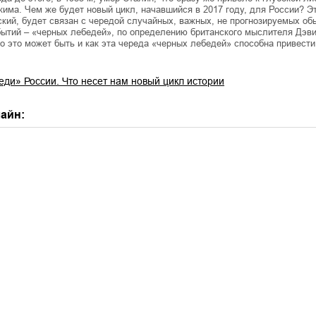
жима. Чем же будет новый цикл, начавшийся в 2017 году, для России? Эт
кий, будет связан с чередой случайных, важных, не прогнозируемых о
бытий – «черных лебедей», по определению британского мыслителя Дэв
то это может быть и как эта череда «черных лебедей» способна привести
ди» России. Что несет нам новый цикл истории
айн: