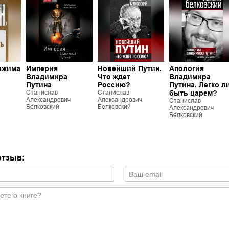
ежима
Империя
Новейший Путин.
Апология
Владимира
Что ждет
Владимира
Путина
Россию?
Путина. Легко л
Станислав
Станислав
быть царем?
Александрович
Александрович
Станислав
Белковский
Белковский
Александрович
Белковский
отзыв: