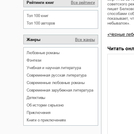
Рейтинги книг
Все рейтинги
советского ре
пишет Белковс
способами со
Топ 100 книг
показывает, ч
Топ 100 авторов
небывалое».
«Черные лебе
Жанры
Все жанры
Читать онл
любовные романы
фэнтези
учебная и научная литература
современная русская литература
современные любовные романы
современная зарубежная литература
детективы
об истории серьезно
приключения
книги о приключениях