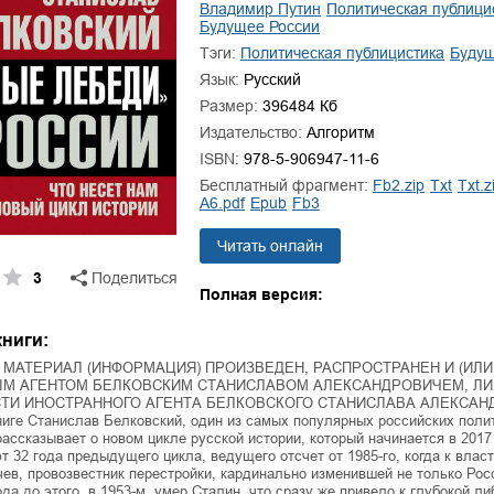
ля Новоросии:
Забытая земля Новоросии:
Владимир Путин
политическая публици
ровоградской
о судьбе Кировоградской
будущее России
Л
асти
области
Тэги:
политическая публицистика
буду
евич Сидоренко
Сергей Николаевич Сидоренко
Язык:
Русский
Размер:
396484 Кб
Издательство:
Алгоритм
ISBN:
978-5-906947-11-6
Бесплатный фрагмент:
fb2.zip
txt
txt.z
a6.pdf
epub
fb3
Читать онлайн
3
Поделиться
Полная версия:
ниги:
 МАТЕРИАЛ (ИНФОРМАЦИЯ) ПРОИЗВЕДЕН, РАСПРОСТРАНЕН И (ИЛИ
М АГЕНТОМ БЕЛКОВСКИМ СТАНИСЛАВОМ АЛЕКСАНДРОВИЧЕМ, ЛИ
ТИ ИНОСТРАННОГО АГЕНТА БЕЛКОВСКОГО СТАНИСЛАВА АЛЕКСАН
ниге Станислав Белковский, один из самых популярных российских поли
рассказывает о новом цикле русской истории, который начинается в 2017 
т 32 года предыдущего цикла, ведущего отсчет от 1985-го, когда к вла
ев, провозвестник перестройки, кардинально изменившей не только Росс
года до этого, в 1953-м, умер Сталин, что сразу же привело к глубокой л