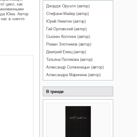
от цикл, как
Джордж
Оруэлл
(автор)
быкновенными
Стефани
Майер
(автор)
ида Юма. Автор
 нас в «нечто
Юрий
Никитин
(автор)
Гай
Орловский
(автор)
Сьюзен
Коллинз
(автор)
Роман
Злотников
(автор)
Дмитрий
Емец
(автор)
Татьяна
Полякова
(автор)
Александр
Солженицын
(автор)
Александра
Маринина
(автор)
В тренде