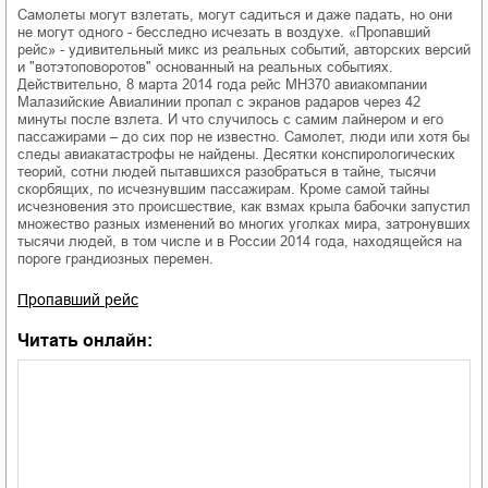
Самолеты могут взлетать, могут садиться и даже падать, но они
не могут одного - бесследно исчезать в воздухе. «Пропавший
рейс» - удивительный микс из реальных событий, авторских версий
и "вотэтоповоротов" основанный на реальных событиях.
Действительно, 8 марта 2014 года рейс MH370 авиакомпании
Малазийские Авиалинии пропал с экранов радаров через 42
минуты после взлета. И что случилось с самим лайнером и его
пассажирами – до сих пор не известно. Самолет, люди или хотя бы
следы авиакатастрофы не найдены. Десятки конспирологических
теорий, сотни людей пытавшихся разобраться в тайне, тысячи
скорбящих, по исчезнувшим пассажирам. Кроме самой тайны
исчезновения это происшествие, как взмах крыла бабочки запустил
множество разных изменений во многих уголках мира, затронувших
тысячи людей, в том числе и в России 2014 года, находящейся на
пороге грандиозных перемен.
Пропавший рейс
Читать онлайн: