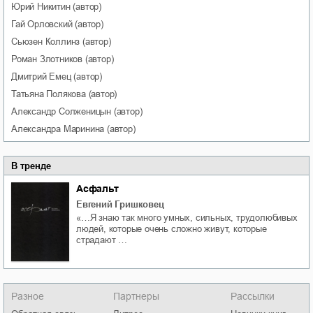
Юрий
Никитин
(автор)
Гай
Орловский
(автор)
Сьюзен
Коллинз
(автор)
Роман
Злотников
(автор)
Дмитрий
Емец
(автор)
Татьяна
Полякова
(автор)
Александр
Солженицын
(автор)
Александра
Маринина
(автор)
В тренде
Асфальт
Евгений Гришковец
«…Я знаю так много умных, сильных, трудолюбивых
людей, которые очень сложно живут, которые
страдают …
Разное
Партнеры
Рассылки