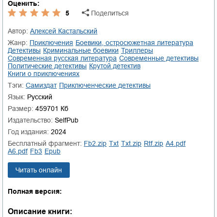
Оценить:
5
Поделиться
Автор:
Алексей Кастальский
Жанр:
приключения
боевики, остросюжетная литература
детективы
криминальные боевики
триллеры
современная русская литература
современные детективы
политические детективы
крутой детектив
книги о приключениях
Тэги:
Самиздат
приключенческие детективы
Язык:
Русский
Размер:
459701 Кб
Издательство:
SelfPub
Год издания:
2024
Бесплатный фрагмент:
fb2.zip
txt
txt.zip
rtf.zip
a4.pdf
a6.pdf
fb3
epub
Читать онлайн
Полная версия:
Описание книги: