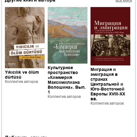
Все книги
Культурное
П
Миграция и
Yıkıcılık ve ölüm
пространство
б
эмиграция в
dürtüsü
«Киммерия
к
странах
Коллектив авторов
Максимилиана
э
Центральной и
Волошина». Вып.
с
Юго-Восточной
1
ф
Европы XVIII-XX
Коллектив авторов
ч
вв.
Р
Коллектив авторов
Б
Ш
о
с
К