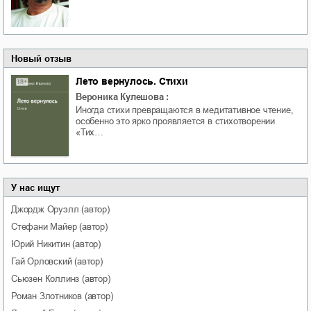
Новый отзыв
Лето вернулось. Стихи
Вероника Кулешова
:
Иногда стихи превращаются в медитативное чтение,
особенно это ярко проявляется в стихотворении
«Тих…
У нас ищут
Джордж
Оруэлл
(автор)
Стефани
Майер
(автор)
Юрий
Никитин
(автор)
Гай
Орловский
(автор)
Сьюзен
Коллинз
(автор)
Роман
Злотников
(автор)