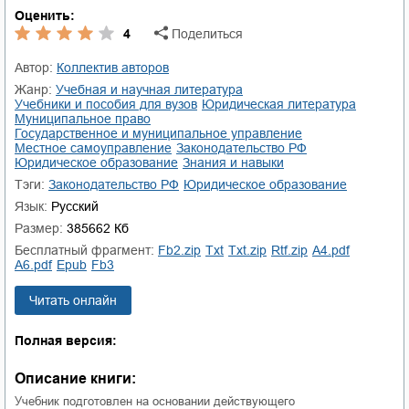
Оценить:
4
Поделиться
Автор:
Коллектив авторов
Жанр:
учебная и научная литература
учебники и пособия для вузов
юридическая литература
муниципальное право
государственное и муниципальное управление
местное самоуправление
законодательство РФ
юридическое образование
знания и навыки
Тэги:
законодательство РФ
юридическое образование
Язык:
Русский
Размер:
385662 Кб
Бесплатный фрагмент:
fb2.zip
txt
txt.zip
rtf.zip
a4.pdf
a6.pdf
epub
fb3
Читать онлайн
Полная версия:
Описание книги:
Учебник подготовлен на основании действующего