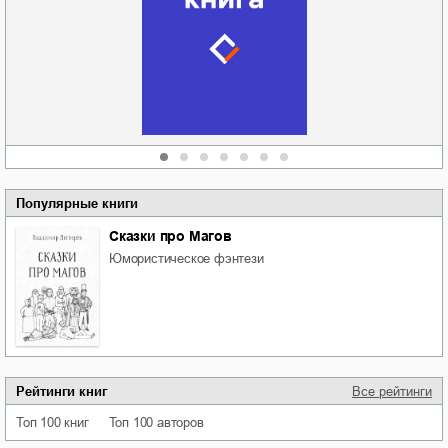
Новоросии: о
Руки моей не
судьбе
отпускай
Кировоградской
области
атьяна Александровна
Алюшина
Сергей Николаевич
Сидоренко
Популярные книги
Сказки про Магов
юмористическое фэнтези
Рейтинги книг
Все рейтинги
Топ 100 книг
Топ 100 авторов