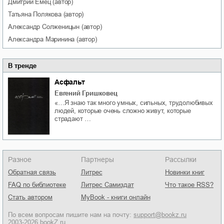
Дмитрий
Емец
(автор)
Татьяна
Полякова
(автор)
Александр
Солженицын
(автор)
Александра
Маринина
(автор)
В тренде
Асфальт
Евгений Гришковец
«…Я знаю так много умных, сильных, трудолюбивых
людей, которые очень сложно живут, которые
страдают …
Разное
Партнеры
Рассылки
Обратная связь
Литрес
Новинки книг
FAQ по библиотеке
Литрес Самиздат
Что такое RSS?
Стать автором
MyBook - книги онлайн
По всем вопросам пишите нам на почту:
support@bookz.ru
2003-2026 bookZ.ru