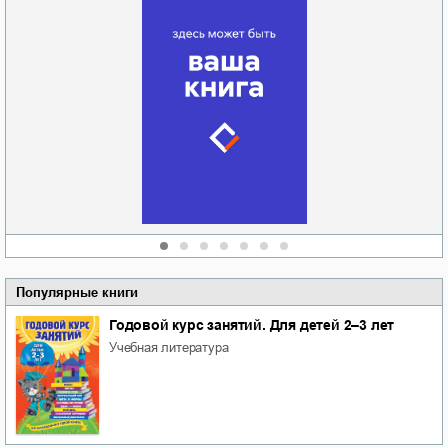
Забытая земля
Новоросии: о
Руки моей не
судьбе
отпускай
Кировоградской
области
атьяна Александровна
Алюшина
Сергей Николаевич
Сидоренко
Популярные книги
Годовой курс занятий. Для детей 2–3 лет
учебная литература