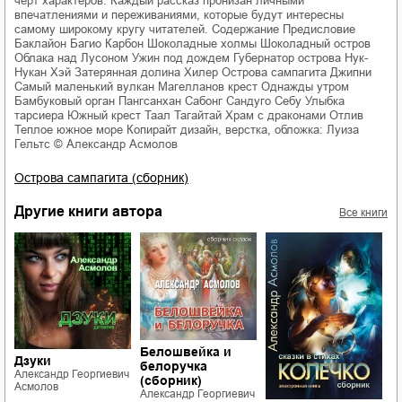
черт характеров. Каждый рассказ пронизан личными
впечатлениями и переживаниями, которые будут интересны
самому широкому кругу читателей. Содержание Предисловие
Баклайон Багио Карбон Шоколадные холмы Шоколадный остров
Облака над Лусоном Ужин под дождем Губернатор острова Нук-
Нукан Хэй Затерянная долина Хилер Острова сампагита Джипни
Самый маленький вулкан Магелланов крест Однажды утром
Бамбуковый орган Пангсанхан Сабонг Сандуго Себу Улыбка
тарсиера Южный крест Таал Тагайтай Храм с драконами Отлив
Теплое южное море Копирайт дизайн, верстка, обложка: Луиза
Гельтс © Александр Асмолов
Острова сампагита (сборник)
Другие книги автора
Все книги
Белошвейка и
Дзуки
белоручка
Александр Георгиевич
(сборник)
Асмолов
ч
Александр Георгиевич