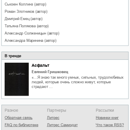
Сьюзен
Коллинз
(автор)
Роман
Злотников
(автор)
Дмитрий
Емец
(автор)
Татьяна
Полякова
(автор)
Александр
Солженицын
(автор)
Александра
Маринина
(автор)
В тренде
Асфальт
Евгений Гришковец
«…Я знаю так много умных, сильных, трудолюбивых
людей, которые очень сложно живут, которые
страдают …
Разное
Партнеры
Рассылки
Обратная связь
Литрес
Новинки книг
FAQ по библиотеке
Литрес Самиздат
Что такое RSS?