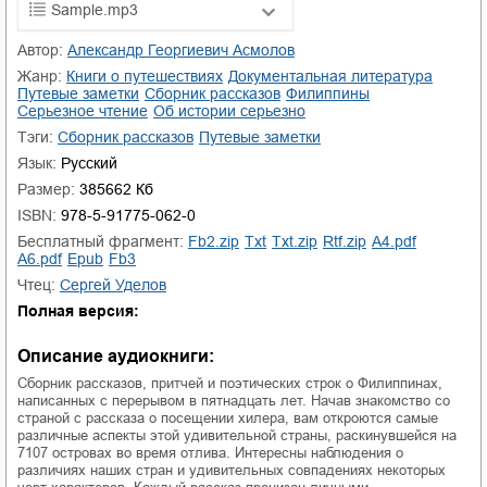
Sample.mp3
01.mp3
25:10
Автор:
Александр Георгиевич Асмолов
Жанр:
книги о путешествиях
документальная литература
02.mp3
20:50
путевые заметки
сборник рассказов
Филиппины
серьезное чтение
об истории серьезно
03.mp3
14:00
Тэги:
сборник рассказов
путевые заметки
Язык:
Русский
Размер:
385662 Кб
ISBN:
978-5-91775-062-0
Бесплатный фрагмент:
fb2.zip
txt
txt.zip
rtf.zip
a4.pdf
a6.pdf
epub
fb3
Чтец:
Сергей Уделов
Полная версия:
Описание аудиокниги:
Сборник рассказов, притчей и поэтических строк о Филиппинах,
написанных с перерывом в пятнадцать лет. Начав знакомство со
страной с рассказа о посещении хилера, вам откроются самые
различные аспекты этой удивительной страны, раскинувшейся на
7107 островах во время отлива. Интересны наблюдения о
различиях наших стран и удивительных совпадениях некоторых