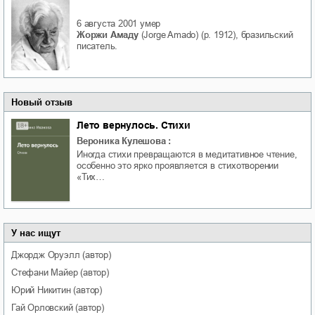
6 августа 2001
умер
Жоржи Амаду
(Jorge Amado) (р. 1912), бразильский
писатель.
Новый отзыв
Лето вернулось. Стихи
Вероника Кулешова
:
Иногда стихи превращаются в медитативное чтение,
особенно это ярко проявляется в стихотворении
«Тих…
У нас ищут
Джордж
Оруэлл
(автор)
Стефани
Майер
(автор)
Юрий
Никитин
(автор)
Гай
Орловский
(автор)