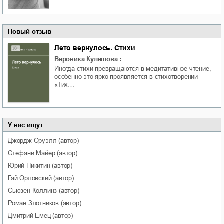
Новый отзыв
Лето вернулось. Стихи
Вероника Кулешова
:
Иногда стихи превращаются в медитативное чтение,
особенно это ярко проявляется в стихотворении
«Тих…
У нас ищут
Джордж
Оруэлл
(автор)
Стефани
Майер
(автор)
Юрий
Никитин
(автор)
Гай
Орловский
(автор)
Сьюзен
Коллинз
(автор)
Роман
Злотников
(автор)
Дмитрий
Емец
(автор)