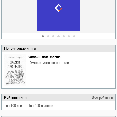
судьбе
отпускай
Кировоградской
области
атьяна Александровна
Алюшина
Сергей Николаевич
Сидоренко
Популярные книги
Сказки про Магов
юмористическое фэнтези
Рейтинги книг
Все рейтинги
Топ 100 книг
Топ 100 авторов