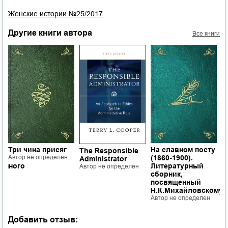
Женские истории №25/2017
Другие книги автора
Все книги
Три чина присяг
На славном посту
Ж
The Responsible
Автор не определен
(1860-1900).
М
Administrator
енного
Литературный
н
Автор не определен
1
сборник,
п
посвященный
Т
Н.К.Михайловскому
А
Автор не определен
Добавить отзыв: