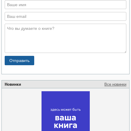
Новинки
Все новинки
Забытая земля
Новоросии: о
Руки моей не