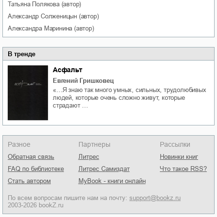
Татьяна
Полякова
(автор)
Александр
Солженицын
(автор)
Александра
Маринина
(автор)
В тренде
Асфальт
Евгений Гришковец
«…Я знаю так много умных, сильных, трудолюбивых
людей, которые очень сложно живут, которые
страдают …
Разное
Партнеры
Рассылки
Обратная связь
Литрес
Новинки книг
FAQ по библиотеке
Литрес Самиздат
Что такое RSS?
Стать автором
MyBook - книги онлайн
По всем вопросам пишите нам на почту:
support@bookz.ru
2003-2026 bookZ.ru