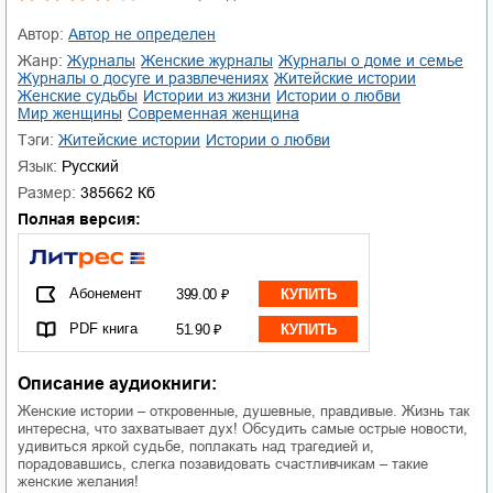
Автор:
Автор не определен
Жанр:
журналы
женские журналы
журналы о доме и семье
журналы о досуге и развлечениях
житейские истории
женские судьбы
истории из жизни
истории о любви
мир женщины
современная женщина
Тэги:
житейские истории
истории о любви
Язык:
Русский
Размер:
385662 Кб
Полная версия:
Абонемент
399.00 ₽
КУПИТЬ
PDF книга
51.90 ₽
КУПИТЬ
Описание аудиокниги:
Женские истории – откровенные, душевные, правдивые. Жизнь так
интересна, что захватывает дух! Обсудить самые острые новости,
удивиться яркой судьбе, поплакать над трагедией и,
порадовавшись, слегка позавидовать счастливчикам – такие
женские желания!